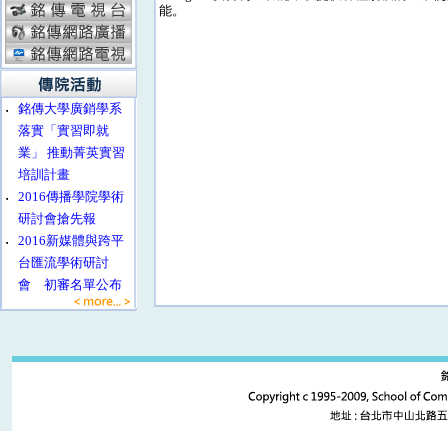
能。
‧
銘傳大學廣銷學系
落實「實習即就
業」 推動菁英實習
培訓計畫
‧
2016傳播學院學術
研討會搶先報
‧
2016新媒體與跨平
台匯流學術研討
會 初審名單公布