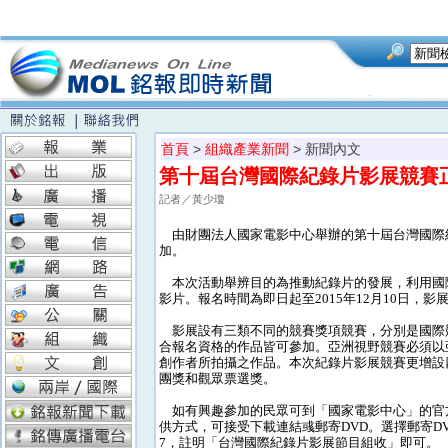
首頁
>
組織產業新聞
> 新聞內文
第十屆台灣國際紀錄片影展競賽
記者／黃少瓊
由財團法人國家電影中心舉辦的第十屆台灣國際
加。
本次活動舉辨目的為推動紀錄片的發展，利用國
影片。報名時間為即日起至2015年12月10日，影展
影展設有三類不同的競賽獎項競賽，分別是國際
合報名資格的作品皆可參加。亞洲視野競賽必須以
創作者所拍攝之作品。本次紀錄片影展競賽更增設
團獎和觀眾票選獎。
如有興趣參加的民眾可到「國家電影中心」的官方網站(
供方式，可接受下載連結彧郵寄DVD。選擇郵寄DV
7，註明「台灣國際紀錄片影展節目組收」即可。