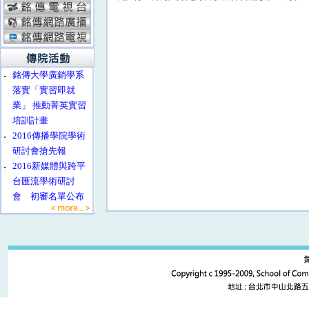
‧
銘傳大學廣銷學系
落實「實習即就
業」 推動菁英實習
培訓計畫
‧
2016傳播學院學術
研討會搶先報
‧
2016新媒體與跨平
台匯流學術研討
會 初審名單公布