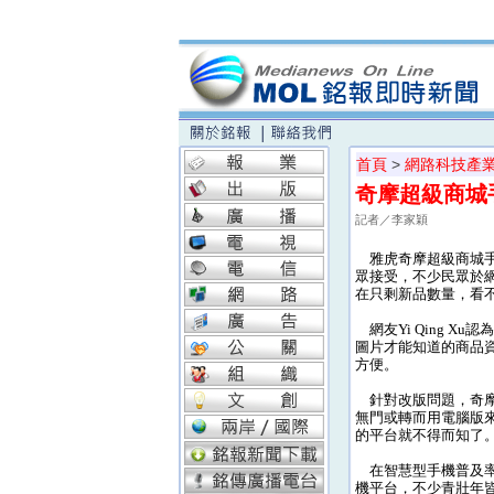
首頁
>
網路科技產
奇摩超級商城
記者／李家穎
雅虎奇摩超級商城手
眾接受，不少民眾於
在只剩新品數量，看
網友Yi Qing X
圖片才能知道的商品
方便。
針對改版問題，奇摩
無門或轉而用電腦版
的平台就不得而知了
在智慧型手機普及率
機平台，不少青壯年