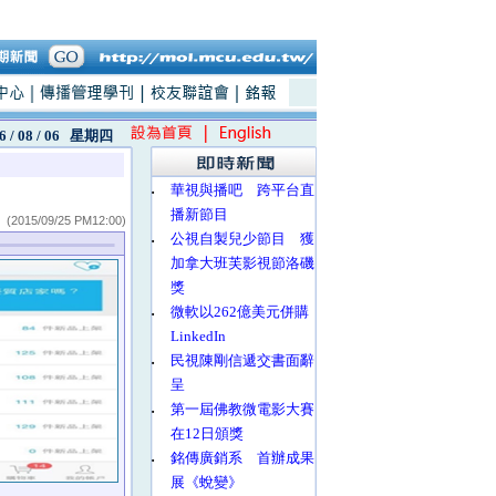
6 / 08 / 06
星期四
‧
華視與播吧 跨平台直
播新節目
(2015/09/25 PM12:00)
‧
公視自製兒少節目 獲
加拿大班芙影視節洛磯
獎
‧
微軟以262億美元併購
LinkedIn
‧
民視陳剛信遞交書面辭
呈
‧
第一屆佛教微電影大賽
在12日頒獎
‧
銘傳廣銷系 首辦成果
展《蛻變》