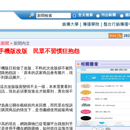
202
業新聞
> 新聞內文
手機版改版 民眾不習慣狂抱怨
機版日前做了改版，不料此次改版卻不被民
網路抱怨說：「原本的店家商品會有圖片，現
不到新品圖片。」
u認為這次改版版面變得不太一樣，本來需要看到
資訊，現在必須要按進去才能看到，實在很不
負責公關在截稿前尚未回應，而民眾在投訴
來購買商品的情況下，是否繼續使用超級商城
。
高的現在，網路購物已從電腦平台跳脫到手
皆是使用手機在網路購物，如何抓住這塊市場