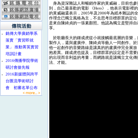
身為資深雜誌人和暢銷作家的黃威融，目前也參與誠品
到，自己最喜歡的電影 《Hero》，他表示電影
的黃威融還表示，2005年及2006年為紙本雜
作理念已獨立風格為主，不去思考目標群眾的定位
是來自陳綺貞的一張素顏照。他認為獨立是堅持自
享。
‧
銘傳大學廣銷學系
於歌廳長大的鍾成虎從小就接觸最底層的音樂，
落實「實習即就
製作人，還與盧廣仲、陳綺貞等藝人一同創作。於
業」 推動菁英實習
他一起創作的音樂路線是讓真的的盧廣仲完全展放
抱差異。鍾成虎也提及，目標群眾的設定是不需要
培訓計畫
的出現而非利益的考量，而網路就是讓獨立文化傳
‧
2016傳播學院學術
法、才能。
研討會搶先報
‧
2016新媒體與跨平
台匯流學術研討
會 初審名單公布