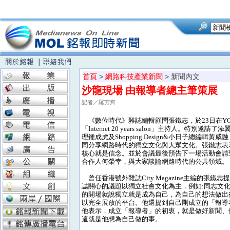
首頁
>
網路科技產業新聞
> 新聞內文
沙龍現場 由報導者總主筆策展
記者／羅芳齊
《數位時代》雜誌編輯顧問張鐵志，於23日在YOUR
「Internet 20 years salon」主持人。特別邀
理鍾成虎及Shopping Design&小日子總編輯黃
同分享網路時代的獨立文化與大眾文化。張鐵志表
核心就是信念。並於會議最後預告下一場活動會請
合作人何榮幸，與大家談論網路時代的公共領域。
曾任香港號外雜誌City Magazine主編的張鐵
誌關心的議題以獨立社會文化為主，例如:同志文
的開場就說獨立就是成為自己，為自己的想法做出
以完全展放的平台。他還提到自己剛成立的「報導
他表示，成立「報導者」的初衷，就是做好新聞、
這就是他想為自己做的事。