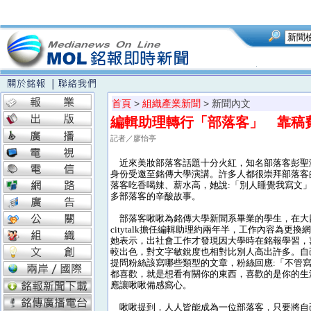
首頁
>
組織產業新聞
> 新聞內文
編輯助理轉行「部落客」 靠稿
記者／廖怡亭
近來美妝部落客話題十分火紅，知名部落客彭聖涵
身份受邀至銘傳大學演講。許多人都很崇拜部落客
落客吃香喝辣、薪水高，她說:「別人睡覺我寫文
多部落客的辛酸故事。
部落客啾啾為銘傳大學新聞系畢業的學生，在大
citytalk擔任編輯助理約兩年半，工作內容為更
她表示，出社會工作才發現因大學時在銘報學習，
較出色，對文字敏銳度也相對比別人高出許多。自
提問粉絲該寫哪些類型的文章，粉絲回應:「不管
都喜歡，就是想看有關你的東西，喜歡的是你的生
應讓啾啾備感窩心。
啾啾提到，人人皆能成為一位部落客，只要將自