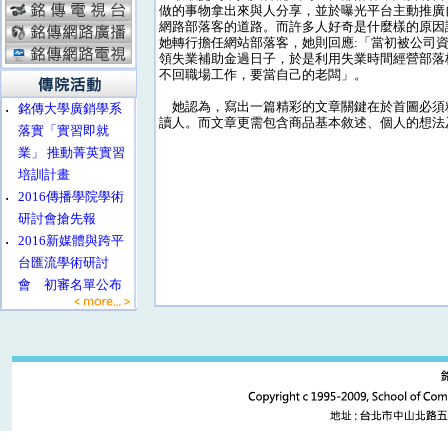
做的事物拿出來與人分享，並於曝光平台主動推廣
網路部落客的道路。而許多人好奇是什麼樣的原因
她轉行擔任網站部落客，她則回應:「當初被公司
領失業補助金過日子，於是利用失業時間經營部落
不回職場工作，要當自己的老闆」。
她認為，寫出一篇精彩的文章關鍵在於首圖必須
‧
銘傳大學廣銷學系
讀人。而文章更需包含商品基本敘述、個人的想法
落實「實習即就
業」 推動菁英實習
培訓計畫
‧
2016傳播學院學術
研討會搶先報
‧
2016新媒體與跨平
台匯流學術研討
會 初審名單公布