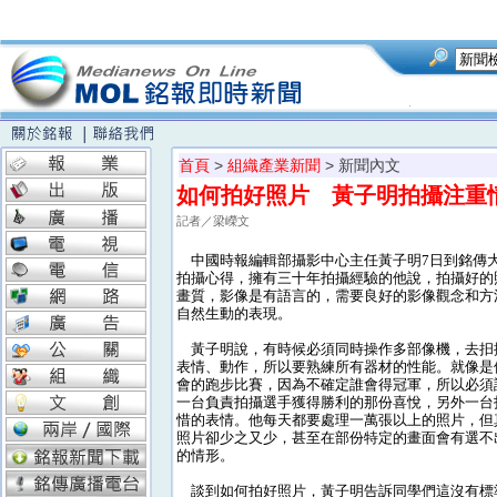
首頁
>
組織產業新聞
> 新聞內文
如何拍好照片 黃子明拍攝注重
記者／梁嶸文
中國時報編輯部攝影中心主任黃子明7日到銘傳
拍攝心得，擁有三十年拍攝經驗的他說，拍攝好的
畫質，影像是有語言的，需要良好的影像觀念和方
自然生動的表現。
黃子明說，有時候必須同時操作多部像機，去抇
表情、動作，所以要熟練所有器材的性能。就像是
會的跑步比賽，因為不確定誰會得冠軍，所以必須
一台負責拍攝選手獲得勝利的那份喜悅，另外一台
惜的表情。他每天都要處理一萬張以上的照片，但
照片卻少之又少，甚至在部份特定的畫面會有選不
的情形。
談到如何拍好照片，黃子明告訴同學們這沒有標