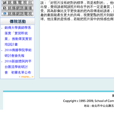
說：「好照片沒有絶對的標準，而是相對的」。他
出發，覺得讀者閱讀照片時在乎的不一定是畫質，
受。因為影像比文字更快速的把內容傳達給讀者，
趣的畫面能產生更大的共鳴，視覺驚豔的照片則能
球。他注重的是情感，若能把照片當中的情感也傳
‧
銘傳大學廣銷學系
落實「實習即就
業」 推動菁英實習
培訓計畫
‧
2016傳播學院學術
研討會搶先報
‧
2016新媒體與跨平
台匯流學術研討
會 初審名單公布