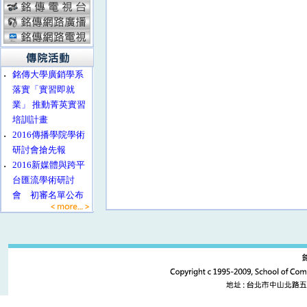
‧
銘傳大學廣銷學系
落實「實習即就
業」 推動菁英實習
培訓計畫
‧
2016傳播學院學術
研討會搶先報
‧
2016新媒體與跨平
台匯流學術研討
會 初審名單公布