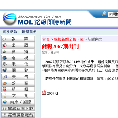
首頁
>
銘報新聞全版下載
> 新聞內文
銘報2067期出刊
記者／林成翰
2067期頭版頭為2014年徵件逾千 超越美國
版頭條為看見台劇潛力 東森再度發展自製劇，3
4版頭條為回顧兩岸新聞報導獎系列（五）攝影類
若有任何網路上閱聽的相關問題，請電：(02)28824
2067期