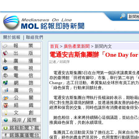
首頁
>
廣告產業新聞
> 新聞內文
電通安吉斯集團辦「One Day f
記者／邱莉萍
電通安吉斯集團5日在台灣第一個訴求讓農業生
存的臺博館「田裡有腳印」市集，舉行第二年的「One D
Change」志工日活動。希冀集結全球所有員工的
「綠色保育」行動來回饋社會。
電通安吉斯集團台灣執行長楊淑鈴表示，期盼藉
同仁對生態及環境的關懷，並透過推廣友善的綠色
經濟和保育的交集，同時也讓所有消費者能食得安
她也相信，未來將持續關心這個議題，並結合己
推廣綠色保育，共創永續環境。
集團員工在活動當天除了擔任志工，與來自台灣
保育」耕作的農友們見習外，也用實際行動購買綠