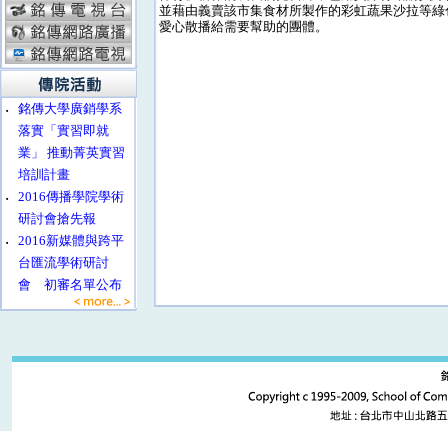
並藉由義賣該市集食材所製作的彩虹蔬果沙拉等綠
愛心散播給需要幫助的團體。
‧
銘傳大學廣銷學系
落實「實習即就
業」 推動菁英實習
培訓計畫
‧
2016傳播學院學術
研討會搶先報
‧
2016新媒體與跨平
台匯流學術研討
會 初審名單公布