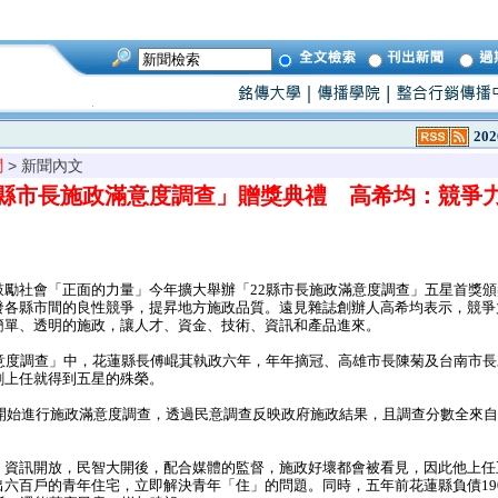
202
聞
> 新聞內文
2縣市長施政滿意度調查」贈獎典禮 高希均：競爭
勵社會「正面的力量」今年擴大舉辦「22縣市長施政滿意度調查」五星首獎頒
發各縣市間的良性競爭，提昇地方施政品質。遠見雜誌創辦人高希均表示，競爭
簡單、透明的施政，讓人才、資金、技術、資訊和產品進來。
意度調查」中，花蓮縣長傅崐萁執政六年，年年摘冠、高雄市長陳菊及台南市長
剛上任就得到五星的殊榮。
年開始進行施政滿意度調查，透過民意調查反映政府施政結果，且調查分數全來
資訊開放，民智大開後，配合媒體的監督，施政好壞都會被看見，因此他上任
出六百戶的青年住宅，立即解決青年「住」的問題。同時，五年前花蓮縣負債19