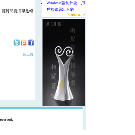
‧
Windows強制升級 用
戶抱怨層出不窮
、經貿間扮演舉足輕
回上頁