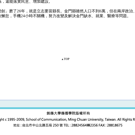
孫，還能落實民意、增加建設。
劍」磨了26年，就是立志要當縣長。金門縣雖然人口不到6萬，但在兩岸政治
敢懈怠，手機24小時不關機，努力改變及解決金門缺水、就業、醫療等問題。
▲TOP