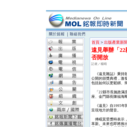
首頁
>
出版產業新
遠見舉辦「2
否開放
記者／楊晴
《遠見雜誌》秉持鼓
公開的頒獎典禮，激
包括如何以更鬆綁、
「22縣市長施政滿
座、金門縣長陳福海
《遠見》自1995
呈現地方的聲音。
傅崐萁受獎時表示，
革新。未來也即將推