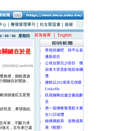
6 / 08 / 06
星期四
‧
華視與播吧 跨平台直
力關鍵在於是
播新節目
‧
公視自製兒少節目 獲
(2015/06/12 pm04:00)
加拿大班芙影視節洛磯
獎
獎典禮，期盼透過
力關鍵在於開放，
‧
微軟以262億美元併購
LinkedIn
賴清德連莊五星寶
‧
民視陳剛信遞交書面辭
呈
‧
第一屆佛教微電影大賽
自於民意，希望藉此
在12日頒獎
‧
銘傳廣銷系 首辦成果
五年來，不斷力求
展《蛻變》
0億元，五年來已還