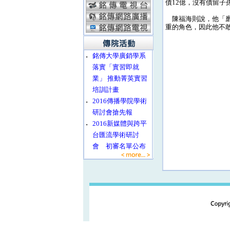
債12億，沒有債留子
陳福海則說，他「磨
重的角色，因此他不
‧
銘傳大學廣銷學系
落實「實習即就
業」 推動菁英實習
培訓計畫
‧
2016傳播學院學術
研討會搶先報
‧
2016新媒體與跨平
台匯流學術研討
會 初審名單公布