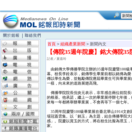
首頁
>
組織產業新聞
> 新聞內文
【傳院35週年院慶】銘大傳院35
記者／夏嘉玲
由銘傳大學傳播學院主辦的35週年院慶暨100級
幕。校長李銓表示，銘傳學生畢業前都以銘傳為榮
傳以學生為榮，並勉勵傳院應屆畢業生可與畢業展
一樣，向未來的道路展翅高飛。
傳播學院院長倪炎元表示，非常感念兩位前院長
的根基。他承諾，繼上一次的畢業展停辦七年後，
來每一年都將舉辦畢業展，不會再等下一個七年。
35周年院慶暨100級畢業展在臺北華山1914文
場冠蓋雲集。以「銘玉」為主題，結合傳播學院大
感」。院慶以賞玉的方式，將在校生比擬為璞玉，
家。