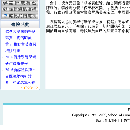
會中，倪炎元頒發「卓越貢獻獎」給台灣傳播管
陳耀竹。李銓則頒發「傑出校友獎」，包括《mon
蓀、行政部警政署航空警察局局長黃宗仁、中國電視
院慶當天也同步舉行畢業成果展「初銘」開幕式
席江國豪表示，「初銘」代表著一切的開始和第一
園後可自自信高飛，尋找屬於自己的舞臺且不忘初
‧
銘傳大學廣銷學系
落實「實習即就
業」 推動菁英實習
培訓計畫
‧
2016傳播學院學術
研討會搶先報
‧
2016新媒體與跨平
台匯流學術研討
會 初審名單公布