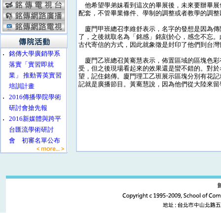
他希望學弟妹看到這次的畢展後，未來要辦畢展
配套，不管畢業條件、學制的調整或者教學的調整
廈門甲班總召李維舒表示，名字的發想是因為傳院
了，之後就取名為「銘感」銘刻於心，感念不忘。
古代寄信的方式，因此就象徵是封印了他們到台灣
‧
銘傳大學廣銷學系
廈門乙班總召黃騫慧表示，佈置區域的區塊色彩
落實「實習即就
受，但之後現場看起來的效果還是蠻不錯的。對於
業」 推動菁英實習
望，記住銘傳。廈門理工乙班展示區塊分別有花記
記就是廣播節目。黃騫慧說，因為他們從大陸來留
培訓計畫
‧
2016傳播學院學術
研討會搶先報
‧
2016新媒體與跨平
台匯流學術研討
會 初審名單公布