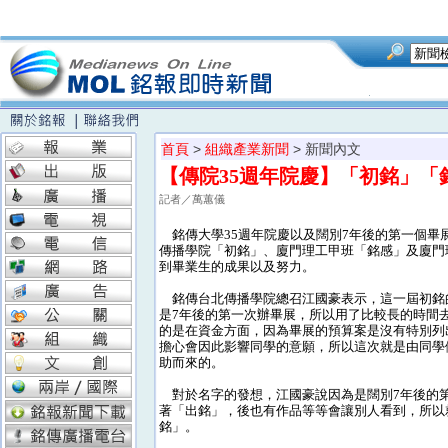
首頁
>
組織產業新聞
> 新聞內文
【傳院35週年院慶】「初銘」
記者／萬蕙儀
銘傳大學35週年院慶以及闊別7年後的第一個畢
傳播學院「初銘」、廈門理工甲班「銘感」及廈門
到畢業生的成果以及努力。
銘傳台北傳播學院總召江國豪表示，這一屆初銘
是7年後的第一次辦畢展，所以用了比較長的時間
的是在資金方面，因為畢展的預算案是沒有特別列
擔心會因此影響同學的意願，所以這次就是由同學
助而來的。
對於名字的發想，江國豪說因為是闊別7年後的
著「出銘」，後也有作品等等會讓別人看到，所以
銘」。