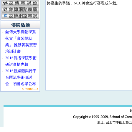
路產生的爭議，NCC將會進行審理或仲裁。
‧
銘傳大學廣銷學系
落實「實習即就
業」 推動菁英實習
培訓計畫
‧
2016傳播學院學術
研討會搶先報
‧
2016新媒體與跨平
台匯流學術研討
會 初審名單公布