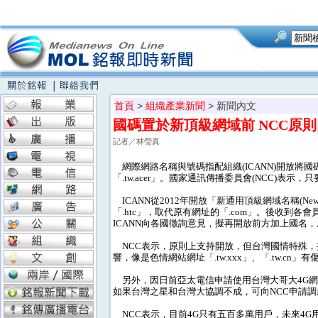
首頁
>
組織產業新聞
> 新聞內文
國碼置於新頂級網域前 NCC原
記者／林瑩真
網際網路名稱與號碼指配組織(ICANN)開放將
「.tw.acer」。國家通訊傳播委員會(NCC)
ICANN從2012年開放「新通用頂級網域名稱(Ne
「.htc」，取代原有網址的「.com」。後收到
ICANN向各國徵詢意見，擬再開放前方加上國名，成為「
NCC表示，原則上支持開放，但台灣國情特殊，
響，像是色情網站網址「.tw.xxx」、「.tw.c
另外，因日前亞太電信申請使用台灣大哥大4G網
如果台灣之星和台灣大協調不成，可向NCC申請調
NCC表示，目前4G只有五百多萬用戶，未來4