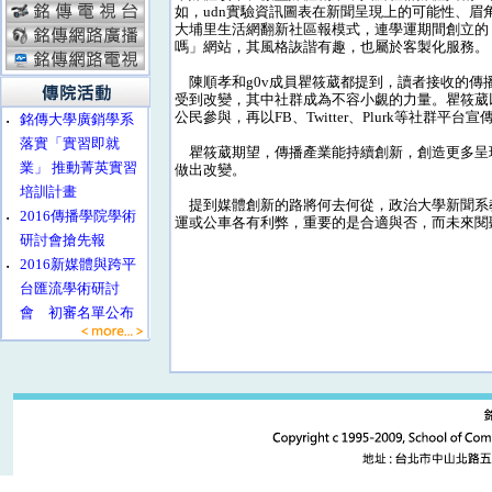
如，udn實驗資訊圖表在新聞呈現上的可能性、眉
大埔里生活網翻新社區報模式，連學運期間創立的
嗎」網站，其風格詼諧有趣，也屬於客製化服務。
陳順孝和g0v成員瞿筱葳都提到，讀者接收的傳
受到改變，其中社群成為不容小覷的力量。瞿筱葳
公民參與，再以FB、Twitter、Plurk等社群
‧
銘傳大學廣銷學系
落實「實習即就
瞿筱葳期望，傳播產業能持續創新，創造更多呈
業」 推動菁英實習
做出改變。
培訓計畫
提到媒體創新的路將何去何從，政治大學新聞系
‧
2016傳播學院學術
運或公車各有利弊，重要的是合適與否，而未來閱
研討會搶先報
‧
2016新媒體與跨平
台匯流學術研討
會 初審名單公布