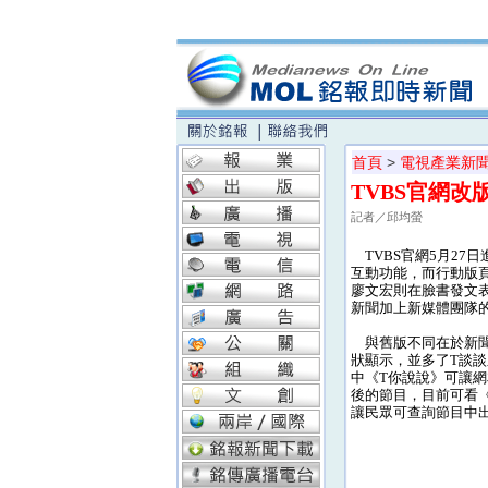
首頁
>
電視產業新
TVBS官網改
記者／邱均螢
TVBS官網5月27
互動功能，而行動版頁
廖文宏則在臉書發文表
新聞加上新媒體團隊的
與舊版不同在於新聞
狀顯示，並多了T談談
中《T你說說》可讓
後的節目，目前可看
讓民眾可查詢節目中