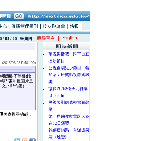
6 / 08 / 06
星期四
‧
華視與播吧 跨平台直
播新節目
(2015/05/28 PM01:00)
‧
公視自製兒少節目 獲
加拿大班芙影視節洛磯
官網版面(下半部)比
半部)更加重圖片呈
獎
、文／邱均螢）
‧
微軟以262億美元併購
LinkedIn
‧
民視陳剛信遞交書面辭
呈
供美食搜尋功能，
‧
第一屆佛教微電影大賽
在12日頒獎
‧
銘傳廣銷系 首辦成果
展《蛻變》