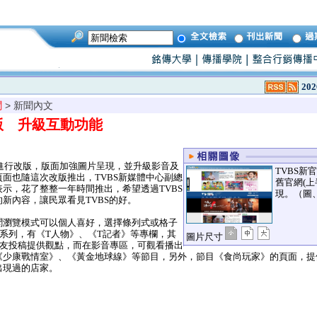
202
聞
> 新聞內文
版 升級互動功能
日進行改版，版面加強圖片呈現，並升級影音及
TVBS新
面也隨這次改版推出，TVBS新媒體中心副總
舊官網(上
示，花了整整一年時間推出，希望透過TVBS
現。（圖
新內容，讓民眾看見TVBS的好。
瀏覽模式可以個人喜好，選擇條列式或格子
系列，有《T人物》、《T記者》等專欄，其
圖片尺寸
網友投稿提供觀點，而在影音專區，可觀看播出
《少康戰情室》、《黃金地球線》等節目，另外，節目《食尚玩家》的頁面，提
出現過的店家。