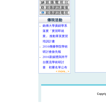
‧
銘傳大學廣銷學系
落實「實習即就
業」 推動菁英實習
培訓計畫
‧
2016傳播學院學術
研討會搶先報
‧
2016新媒體與跨平
台匯流學術研討
會 初審名單公布