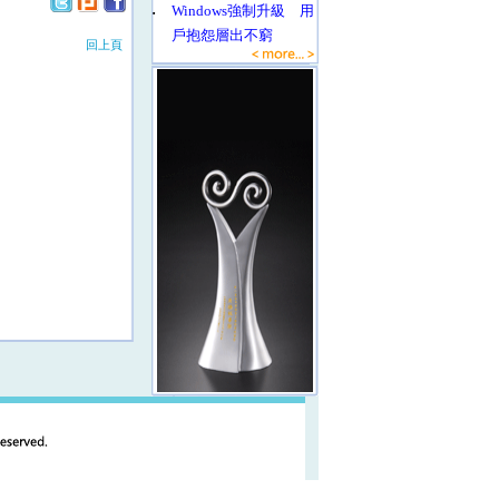
‧
Windows強制升級 用
戶抱怨層出不窮
回上頁