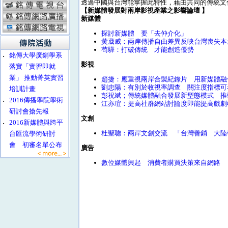
透過中國與台灣能掌握此特性，藉由共同的傳統文
【新媒體發展對兩岸影視產業之影響論壇 】
新媒體
探討新媒體 要「去仲介化」
黃葳威：兩岸傳播自由差異反映台灣喪失本
苟驊：打破傳統 才能創造優勢
‧
銘傳大學廣銷學系
影視
落實「實習即就
業」 推動菁英實習
趙捷：應重視兩岸合製紀錄片 用新媒體融
劉忠陽：有別於收視率調查 關注度指標可
培訓計畫
彭祝斌；傳統媒體融合發展新型態模式 推
‧
2016傳播學院學術
江亦瑄：提高社群網站討論度即能提高戲劇
研討會搶先報
文創
‧
2016新媒體與跨平
杜聖聰：兩岸文創交流 「台灣善銷 大陸
台匯流學術研討
會 初審名單公布
廣告
數位媒體興起 消費者購買決策來自網路