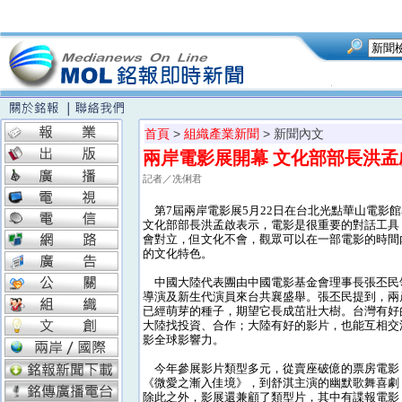
首頁
>
組織產業新聞
> 新聞內文
兩岸電影展開幕 文化部部長洪
記者／冼俐君
第7屆兩岸電影展5月22日在台北光點華山電影
文化部部長洪孟啟表示，電影是很重要的對話工具
會對立，但文化不會，觀眾可以在一部電影的時間
的文化特色。
中國大陸代表團由中國電影基金會理事長張丕民
導演及新生代演員來台共襄盛舉。張丕民提到，兩
已經萌芽的種子，期望它長成茁壯大樹。台灣有好
大陸找投資、合作；大陸有好的影片，也能互相交
影全球影響力。
今年參展影片類型多元，從賣座破億的票房電影
《微愛之漸入佳境》，到舒淇主演的幽默歌舞喜劇
除此之外，影展還兼顧了類型片，其中有諜報電影