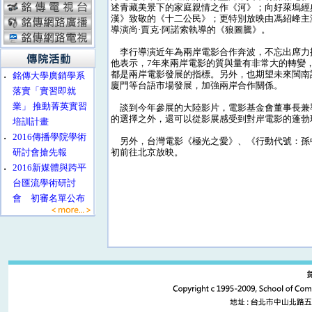
述青藏美景下的家庭親情之作《河》；向好萊塢經
漢》致敬的《十二公民》；更特別放映由馮紹峰主
導演尚·賈克·阿諾索執導的《狼圖騰》。
李行導演近年為兩岸電影合作奔波，不忘出席力
他表示，7年來兩岸電影的質與量有非常大的轉變
都是兩岸電影發展的指標。另外，也期望未來閩南
‧
銘傳大學廣銷學系
廈門等台語市場發展，加強兩岸合作關係。
落實「實習即就
業」 推動菁英實習
談到今年參展的大陸影片，電影基金會董事長兼
的選擇之外，還可以從影展感受到對岸電影的蓬勃
培訓計畫
‧
2016傳播學院學術
另外，台灣電影《極光之愛》、《行動代號：孫中
研討會搶先報
初前往北京放映。
‧
2016新媒體與跨平
台匯流學術研討
會 初審名單公布