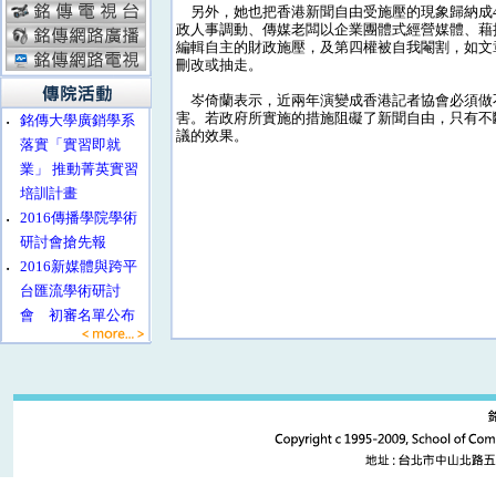
另外，她也把香港新聞自由受施壓的現象歸納成
政人事調動、傳媒老闆以企業團體式經營媒體、藉
編輯自主的財政施壓，及第四權被自我閹割，如文
刪改或抽走。
岑倚蘭表示，近兩年演變成香港記者協會必須做
害。若政府所實施的措施阻礙了新聞自由，只有不
‧
銘傳大學廣銷學系
議的效果。
落實「實習即就
業」 推動菁英實習
培訓計畫
‧
2016傳播學院學術
研討會搶先報
‧
2016新媒體與跨平
台匯流學術研討
會 初審名單公布