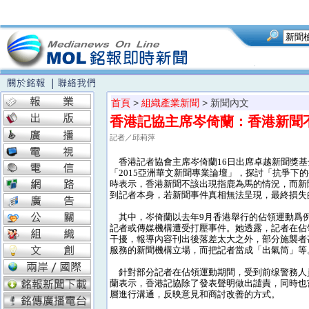
首頁
>
組織產業新聞
> 新聞內文
香港記協主席岑倚蘭：香港新聞
記者／邱莉萍
香港記者協會主席岑倚蘭16日出席卓越新聞獎基
「2015亞洲華文新聞專業論壇」，探討「抗爭下
時表示，香港新聞不該出現指鹿為馬的情況，而新
到記者本身，若新聞事件真相無法呈現，最終損失
其中，岑倚蘭以去年9月香港舉行的佔領運動爲
記者或傳媒機構遭受打壓事件。她透露，記者在佔
干擾，報導內容刊出後落差太大之外，部分施襲者
服務的新聞機構立場，而把記者當成「出氣筒」等
針對部分記者在佔領運動期間，受到前缐警務人
蘭表示，香港記協除了發表聲明做出譴責，同時也
層進行溝通，反映意見和商討改善的方式。