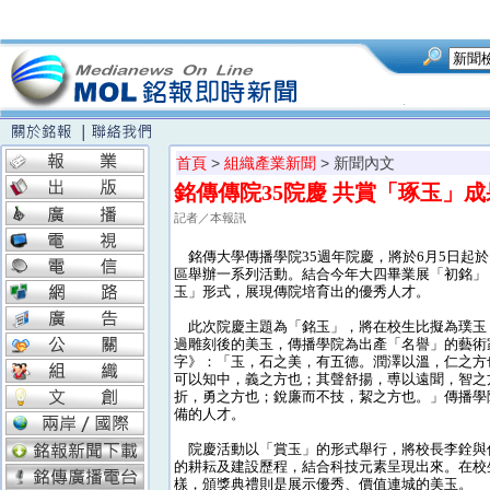
首頁
>
組織產業新聞
> 新聞內文
銘傳傳院35院慶 共賞「琢玉」
記者／本報訊
銘傳大學傳播學院35週年院慶，將於6月5日起
區舉辦一系列活動。結合今年大四畢業展「初銘」
玉」形式，展現傳院培育出的優秀人才。
此次院慶主題為「銘玉」，將在校生比擬為璞玉
過雕刻後的美玉，傳播學院為出產「名譽」的藝術
字》：「玉，石之美，有五德。潤澤以溫，仁之方
可以知中，義之方也；其聲舒揚，尃以遠聞，智之
折，勇之方也；銳廉而不技，絜之方也。」傳播學
備的人才。
院慶活動以「賞玉」的形式舉行，將校長李銓與傳
的耕耘及建設歷程，結合科技元素呈現出來。在校
樣，頒獎典禮則是展示優秀、價值連城的美玉。