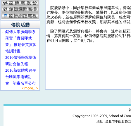
院慶活動中，同步舉行畢業成果展開幕式，將邀
銓校長、兩位前院長楊志弘、陳耀竹，以及多位傳
此次盛典，並在席間頒獎牌給兩位前院長，感念兩
貢獻，也將會頒發傑出校友獎，彰顯其卓越的成就
除了開幕式及頒獎典禮外，將會有一連串的精彩
‧
銘傳大學廣銷學系
情，落實傳院一家親。銘傳傳播院院慶將於6月5日(五
落實「實習即就
在6月4日開展，展至6月7日。
業」 推動菁英實習
培訓計畫
‧
2016傳播學院學術
研討會搶先報
‧
2016新媒體與跨平
台匯流學術研討
會 初審名單公布