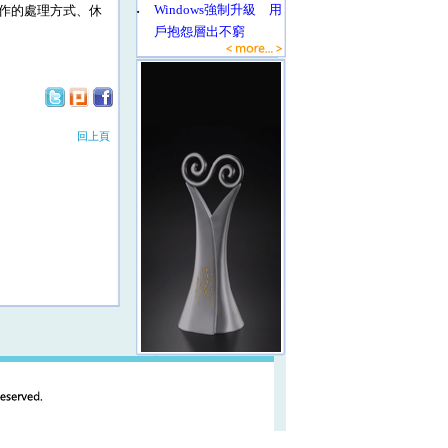
‧
Windows強制升級 用
作的處理方式、休
戶抱怨層出不窮
回上頁