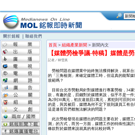
首頁
>
組織產業新聞
> 新聞內文
【媒體勞檢爭議-特稿】媒體是
記者／林瑩真
勞檢問題在媒體業中始終無法獲得解決，就算台
的「三角檢測」來確定媒體工時，但這真的能幫媒
規範嗎？
目前台北市勞動局針對媒體進行專案勞檢，34家
款，有趣的是，罰錢對於媒體來說，似乎不是一件
為2到30萬元，初次違規罰2萬元，累犯則可罰到
的是，與其被罰，媒體為何不定下規則讓員工有合
這是連長官們都無法解決的問題？
此次勞檢發現在媒體出的問題主要在於，媒體工
測」的方式，而另一方面，媒體工作的特殊性讓許
條款對於媒體來說就真的有比較好嗎？