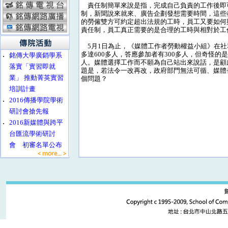
責任制簡單來說是指，完成自己負責的工作後即
制，新聞說來就來、廣告企劃發想需要時間，這些
的勞僱雙方可約定超出法規的工時，員工又要如何
責任制，員工真正需要的是合理的工時與相對於工
5月1日為止，《媒體工作者勞動權益小組》在社
多達600多人，答應參加者有300多人，但奇怪
‧
銘傳大學廣銷學系
人。媒體選擇工作而不願為自己站出來說話，是顧
落實「實習即就
題是，若法令一改再改，政府部門無法可循、媒體
業」 推動菁英實習
個問題？
培訓計畫
‧
2016傳播學院學術
研討會搶先報
‧
2016新媒體與跨平
台匯流學術研討
會 初審名單公布