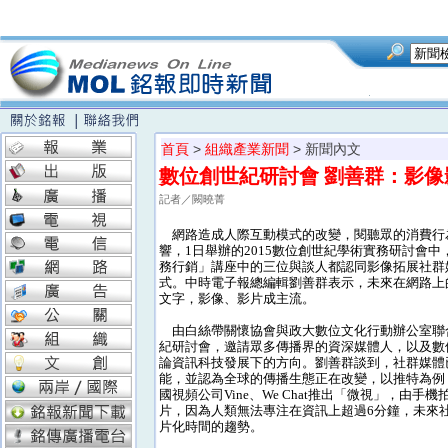
首頁
>
組織產業新聞
> 新聞內文
數位創世紀研討會 劉善群：影
記者／闕曉菁
網路造成人際互動模式的改變，閱聽眾的消費行
響，1日舉辦的2015數位創世紀學術實務研討會
務行銷」講座中的三位與談人都認同影像拓展社群
式。中時電子報總編輯劉善群表示，未來在網路上
文字，影像、影片成主流。
由白絲帶關懷協會與政大數位文化行動辦公室聯
紀研討會，邀請眾多傳播界的資深媒體人，以及數
論資訊科技發展下的方向。劉善群談到，社群媒體
能，並認為全球的傳播生態正在改變，以推特為例
國視頻公司Vine、We Chat推出「微視」，由手機
片，因為人類無法專注在資訊上超過6分鐘，未來
片化時間的趨勢。