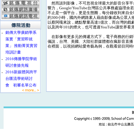
然而談到影像，不可忽視全球最大的影音分享平台Y
響力，Google/YouTube台灣區公共事務處協理余若
不止是一個平台，更是生態圈，每分鐘收到來自全
約300小時，國內外網路素人藉由影像成為公眾人
以蔡阿嘎來說，總點擊量高達1億次，而台灣的戲
以及跨年101的煙火，也可透過YouTube讓世界看
‧
銘傳大學廣銷學系
在影像有更多元的傳遞方式下，電子商務的行銷
落實「實習即就
儀說，台灣、美國、大陸社群媒體都在瘋影音直播，台灣
業」 推動菁英實習
在裡面，以視頻網站愛奇藝為例，在觀看節目同時
培訓計畫
‧
2016傳播學院學術
研討會搶先報
‧
2016新媒體與跨平
台匯流學術研討
會 初審名單公布