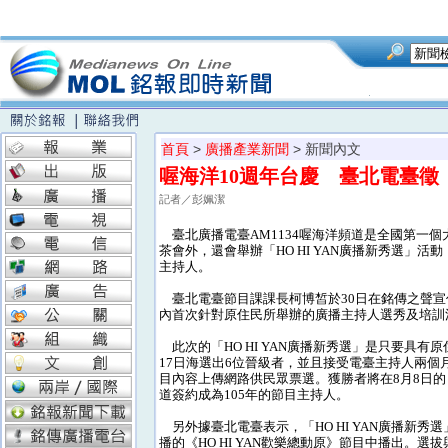
首頁
>
廣播產業新聞
> 新聞內文
喔海洋10週年台慶 臺北電臺徵
記者／彭姵潔
臺北廣播電臺AM1134喔海洋頻道是全國第一個
茶會外，還會舉辦「HO HI YAN廣播新秀選
主持人。
臺北電臺節目課課長柯博皙於30日在銘傳之聲宣傳
內首次針對原住民所舉辦的廣播主持人選秀及培訓
此次的「HO HI YAN廣播新秀選」是只要具
17日海選出6位晉級者，並且接受電臺主持人兩
目內容上傳網路供民眾票選。獲勝者將在8月8日的「
道簽約成為105年的節目主持人。
另外據臺北電臺表示，「HO HI YAN廣播新秀選」
播的《HO HI YAN歡樂總動原》節目中播出