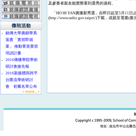
及參賽者親友能實際看到選秀的過程。
「HO HI YAN廣播新秀選」自即日起至5月1
(http://www.radio.gov.taipei/)下載，
‧
銘傳大學廣銷學系
落實「實習即就
業」 推動菁英實習
培訓計畫
‧
2016傳播學院學術
研討會搶先報
‧
2016新媒體與跨平
台匯流學術研討
會 初審名單公布