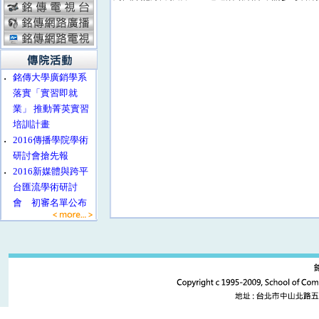
‧
銘傳大學廣銷學系
落實「實習即就
業」 推動菁英實習
培訓計畫
‧
2016傳播學院學術
研討會搶先報
‧
2016新媒體與跨平
台匯流學術研討
會 初審名單公布