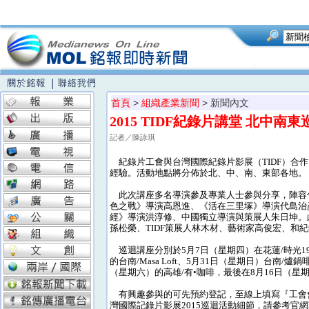
首頁
>
組織產業新聞
> 新聞內文
2015 TIDF紀錄片講堂 北中南
記者／陳詠琪
紀錄片工會與台灣國際紀錄片影展（TIDF）合
經驗。活動地點將分佈於北、中、南、東部各地。
此次講座多名導演參及專業人士參與分享，陣容包括《-
色之戰》導演高恩進、《活在三里塚》導演代島治
經》導演洪淳修、中國獨立導演與策展人朱日坤。
孫松榮、TIDF策展人林木材、藝術家高俊宏、和
巡迴講座分別於5月7日（星期四）在花蓮/時光19
的台南/Masa Loft、5月31日（星期日）台南/爐鍋啡
（星期六）的高雄/有•咖啡，最後在8月16日（星期
有興趣參與的可先預約登記，至線上填寫『工會會員預約報名
灣國際記錄片影展2015巡迴活動細節，請參考官網http://