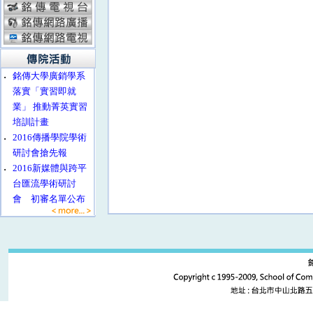
‧
銘傳大學廣銷學系
落實「實習即就
業」 推動菁英實習
培訓計畫
‧
2016傳播學院學術
研討會搶先報
‧
2016新媒體與跨平
台匯流學術研討
會 初審名單公布