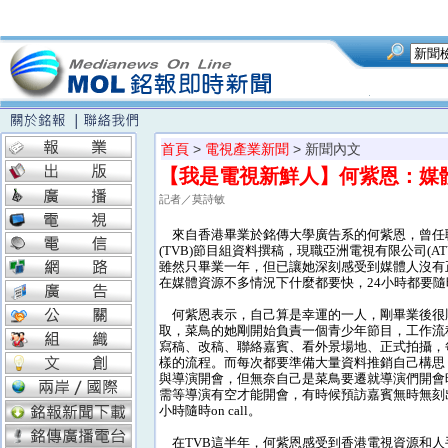
首頁
>
電視產業新聞
> 新聞內文
【我是電視新鮮人】何紫恩：媒
記者／莫詩敏
來自香港畢業於銘傳大學廣告系的何紫恩，曾任
(TVB)節目組資料撰稿，現職亞洲電視有限公司(A
雖然只畢業一年，但已讓她深刻感受到媒體人沒有
在媒體資源不多情況下什麼都要快，24小時都要
何紫恩表示，自己算是幸運的一人，剛畢業後很順
取，菜鳥的她剛開始負責一個青少年節目，工作流
寫稿、改稿、聯絡嘉賓、看外景場地、正式拍攝，
樣的流程。而每次都要準備大量資料推銷自己構思
與導演開會，但無奈自己是菜鳥要遷就導演們開會
需等導演有空才能開會，有時候預訪嘉賓無時無刻
小時隨時on call。
在TVB這半年，何紫恩感受到香港電視資源和人