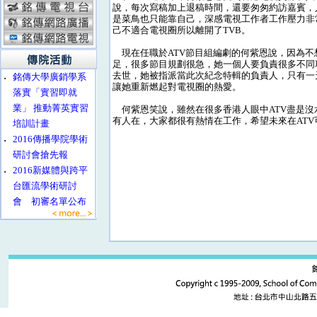
說，每次寫稿加上退稿時間，還要匆匆約訪嘉賓，
是菜鳥也只能靠自己，深感電視工作者工作壓力非
己不適合電視圈所以離開了TVB。
現在任職於ATV節目組編劇的何紫恩說，因為不想
足，很多節目規劃很急，她一個人要負責很多不同
去世，她被指派當此次紀念特輯的負責人，只有一
‧
銘傳大學廣銷學系
讓她重新燃起對電視圈的熱愛。
落實「實習即就
業」 推動菁英實習
何紫恩笑說，雖然在很多香港人眼中ATV盡是沒
有人在，大家都很有熱情在工作，希望未來在ATV
培訓計畫
‧
2016傳播學院學術
研討會搶先報
‧
2016新媒體與跨平
台匯流學術研討
會 初審名單公布