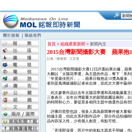
首頁
>
組織產業新聞
> 新聞內文
2015台灣新聞攝影大賽 蘋果抱
記者／陳俐潔、江芷萱
2015台灣新聞攝影大賽12日評選結果出爐，蘋
大鵬以「太陽花學運」為主題的作品，奪下「系列
「年度最佳照片。」，蘋果日報抱走10獎為最多
者則是風傳媒攝影記者余志偉，並此次大賽中贏得
此次參賽作品以去年太陽花學運和高雄氣爆案主
三泰表示，去年台灣最重大的新聞就屬這兩則，台
的時間和心力，要從眾多相同主題中挑選作品有些
評審邱奕堅也說，很多人因為新聞事件被大量報
拍攝主題，但此次系列類作品中，部分作品拍攝時
品內容深入性，少有個人創意，有點可惜。
「意境即深度，照片中的焦點主題若不明確，作