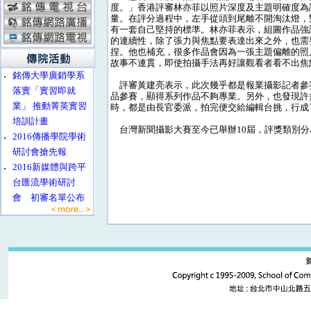
度。」香港評審林亦菲以照片深度及主題明確度為
量。在評分過程中，左手從頭到尾離不開淘汰燈，
有一套自己堅持的標準。林亦菲表示，組圖作品強
的連續性，除了張力與焦點要表達出來之外，也需
捏。他也補充，很多作品會因為一張主題偏離的照
故事不連貫，即使拍攝手法再好讓觀看者看不出焦
‧
銘傳大學廣銷學系
評審黃建亮表示，此次幾乎都是報業攝影記者參
落實「實習即就
品參賽，顯得系列作品不夠專業。另外，也發現許
業」 推動菁英實習
時，都是由長官委派，拍完便交給編輯台挑，行成
培訓計畫
台灣新聞攝影大賽至今已舉辦10屆，評獎類別分
‧
2016傳播學院學術
研討會搶先報
‧
2016新媒體與跨平
台匯流學術研討
會 初審名單公布