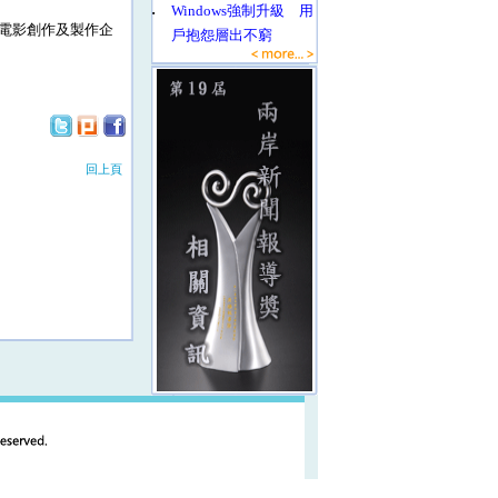
‧
Windows強制升級 用
電影創作及製作企
戶抱怨層出不窮
回上頁