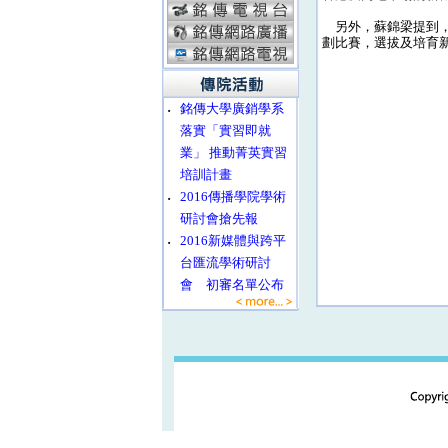
另外，蘇錦梁提到，
劃比賽，選拔及培育
‧
銘傳大學廣銷學系
落實「實習即就
業」 推動菁英實習
培訓計畫
‧
2016傳播學院學術
研討會搶先報
‧
2016新媒體與跨平
台匯流學術研討
會 初審名單公布