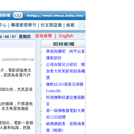
6 / 08 / 07
星期四
‧
華視與播吧 跨平台直
播新節目
(2015/03/25 PM07:43)
‧
公視自製兒少節目 獲
影片，電影節協會主
加拿大班芙影視節洛磯
，是因為各選片評
獎
‧
微軟以262億美元併購
相當出色，尤其是張
LinkedIn
‧
民視陳剛信遞交書面辭
去的傷痛，不禁讓他
呈
。女主角梁洛施提
‧
第一屆佛教微電影大賽
在12日頒獎
梁指出，電影一直都
‧
銘傳廣銷系 首辦成果
人脈和知識，把握
展《蛻變》