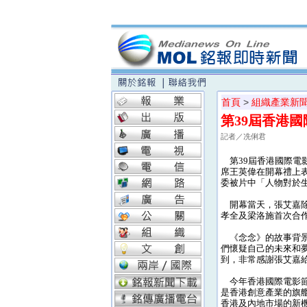
首頁
>
組織產業新
第39屆香港
記者／冼俐君
第39屆香港國際電影
席王英偉在開幕禮上
委被片中「人物對於
開幕當天，張艾嘉除
孝全及梁洛施首次合
《念念》的故事背景
們懷疑自己的未來和
到，非常感謝張艾嘉
今年香港國際電影節
是香港創意產業的旗
香港及內地市場的新