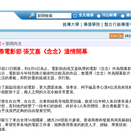
202
聞
> 新聞內文
國際電影節 張艾嘉《念念》溫情開幕
節23日開幕，到4月6日為止。電影節由張艾嘉執導的電影《念念》作為開幕
表示，電影節今年特別推介藝術性比較高的作品，會選擇《念念》作為開幕影片
生活的勇氣，和對於愛的延續主題」所打動。
了親臨現場介紹電影，更大讚梁洛施、張孝全、柯宇綸及李心潔4位演員表現
作就默契十足，兩人之間的火花令她非常驚喜。
發生在台灣，在台北、台東和綠島等地取景拍攝，敘述3位年輕人各自懷有過
夢想，直到他們經歷了一段奇幻的旅程，終於令3人有所體悟，拿出勇氣愛下去
給予演員們足夠的自由發展空間。
吸引了來自全球56個國家，總共260部影片參展。香港商務和發展局局長蘇錦
艦，希望世界各地的電影工作者，能夠善用香港的創意人才、經驗、專業技術、
機遇。