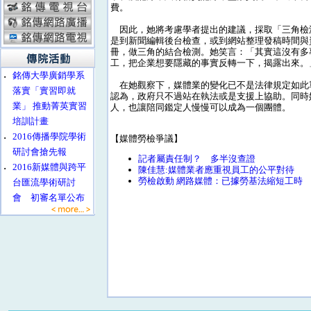
費。
因此，她將考慮學者提出的建議，採取「三角檢
是到新聞編輯後台檢查，或到網站整理發稿時間與
冊，做三角的結合檢測。她笑言：「其實這沒有多
工，把企業想要隱藏的事實反轉一下，揭露出來。
‧
銘傳大學廣銷學系
在她觀察下，媒體業的變化已不是法律規定如此
落實「實習即就
認為，政府只不過站在執法或是支援上協助。同時
業」 推動菁英實習
人，也讓陪同鑑定人慢慢可以成為一個團體。
培訓計畫
‧
2016傳播學院學術
【媒體勞檢爭議】
研討會搶先報
記者屬責任制？ 多半沒查證
‧
2016新媒體與跨平
陳佳慧:媒體業者應重視員工的公平對待
勞檢啟動 網路媒體：已據勞基法縮短工時
台匯流學術研討
會 初審名單公布