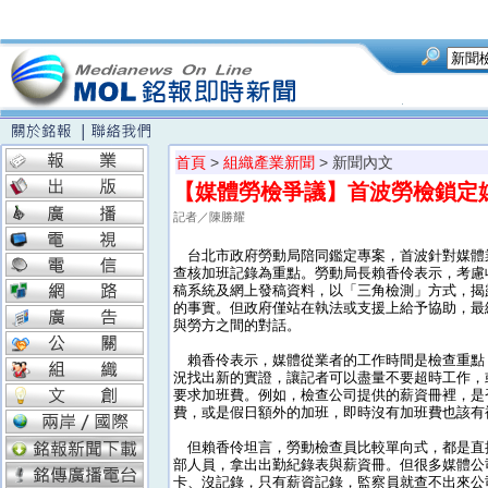
首頁
>
組織產業新聞
> 新聞內文
【媒體勞檢爭議】首波勞檢鎖定
記者／陳勝耀
台北市政府勞動局陪同鑑定專案，首波針對媒體
查核加班記錄為重點。勞動局長賴香伶表示，考慮
稿系統及網上發稿資料，以「三角檢測」方式，揭
的事實。但政府僅站在執法或支援上給予協助，最
與勞方之間的對話。
賴香伶表示，媒體從業者的工作時間是檢查重點
況找出新的實證，讓記者可以盡量不要超時工作，
要求加班費。例如，檢查公司提供的薪資冊裡，是
費，或是假日額外的加班，即時沒有加班費也該有
但賴香伶坦言，勞動檢查員比較單向式，都是直
部人員，拿出出勤紀錄表與薪資冊。但很多媒體公
卡、沒記錄，只有薪資記錄，監察員就查不出來公