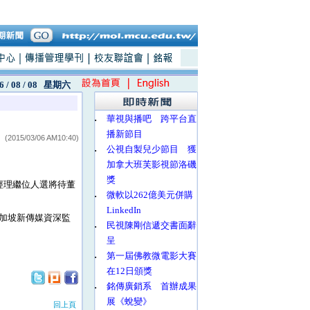
6 / 08 / 08
星期六
‧
華視與播吧 跨平台直
播新節目
(2015/03/06 AM10:40)
‧
公視自製兒少節目 獲
加拿大班芙影視節洛磯
獎
經理繼位人選將待董
‧
微軟以262億美元併購
LinkedIn
加坡新傳媒資深監
‧
民視陳剛信遞交書面辭
呈
‧
第一屆佛教微電影大賽
在12日頒獎
‧
銘傳廣銷系 首辦成果
展《蛻變》
回上頁