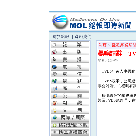
首頁
>
電視產業新
楊鳴請辭 T
記者／邱均螢
TVBS年後人事異動
TVBS表示，公司
事會討論。而楊鳴在請
楊鳴曾任於華視紐約
製及TVBS總經理，