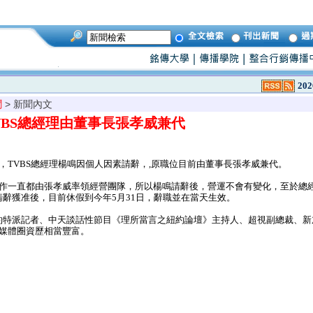
202
聞
> 新聞內文
VBS總經理由董事長張孝威兼代
，TVBS總經理楊鳴因個人因素請辭，,原職位目前由董事長張孝威兼代。
運作一直都由張孝威率領經營團隊，所以楊鳴請辭後，營運不會有變化，至於總
辭獲准後，目前休假到今年5月31日，辭職並在當天生效。
特派記者、中天談話性節目《理所當言之紐約論壇》主持人、超視副總裁、新
在媒體圈資歷相當豐富。