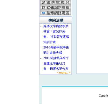
‧
銘傳大學廣銷學系
落實「實習即就
業」 推動菁英實習
培訓計畫
‧
2016傳播學院學術
研討會搶先報
‧
2016新媒體與跨平
台匯流學術研討
會 初審名單公布