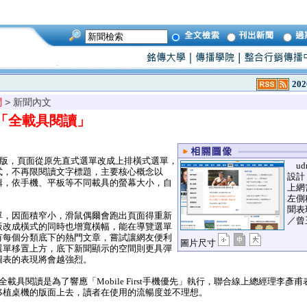
202
聞
> 新聞內文
調「全載具閱讀」
改版，頁面從原先直式選單改成上排橫式選單，
ud
式，不再限閱讀文字標題，主要核心概念以
設計
輯，依手機、平板等不同載具的螢幕大小，自
上網
左側
聞表
，因面積窄小，滑鼠偶爾會跑出頁面得重新
／曾
版改成橫式的同時也增寬橫幅，能在導覽選單
有每個分類底下的熱門文章，嘗試讓網友便利
圖片尺寸
選單移置上方，底下新聞顯示的空間則更具彈
圖表的表現將會越強烈。
載具閱讀是為了響應「Mobile First手機優先」執行，聯合線上總經理李彥
移植桌機的版面上去，讀者在使用的流暢度並不理想。