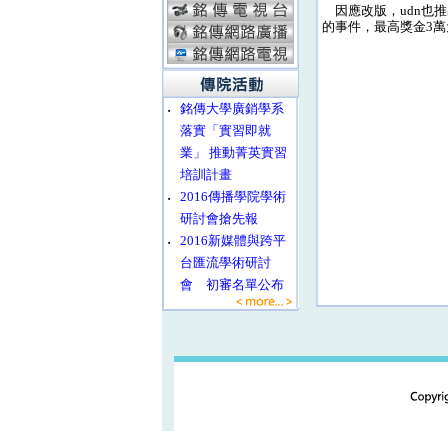
因應改版，udn也推
的事件，最高獎金3
‧
銘傳大學廣銷學系
落實「實習即就
業」 推動菁英實習
培訓計畫
‧
2016傳播學院學術
研討會搶先報
‧
2016新媒體與跨平
台匯流學術研討
會 初審名單公布