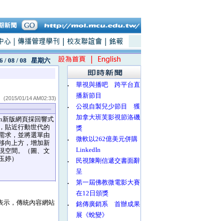
6 / 08 / 08
星期六
‧
華視與播吧 跨平台直
播新節目
(2015/01/14 AM02:33)
‧
公視自製兒少節目 獲
加拿大班芙影視節洛磯
n新版網頁採回響式
，貼近行動世代的
獎
需求，並將選單由
‧
微軟以262億美元併購
移向上方，增加新
LinkedIn
現空間。（圖、文
玉婷）
‧
民視陳剛信遞交書面辭
呈
‧
第一屆佛教微電影大賽
在12日頒獎
甫表示，傳統內容網站
‧
銘傳廣銷系 首辦成果
展《蛻變》