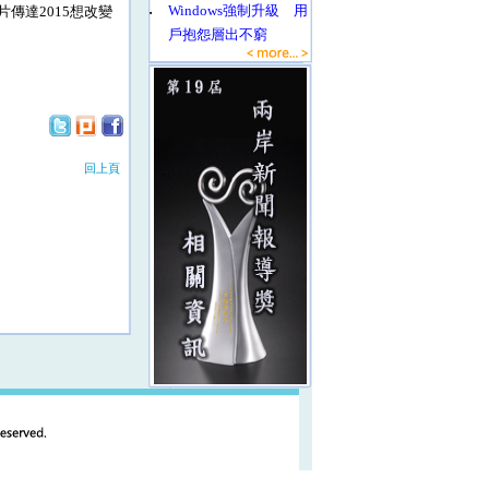
‧
Windows強制升級 用
傳達2015想改變
戶抱怨層出不窮
回上頁