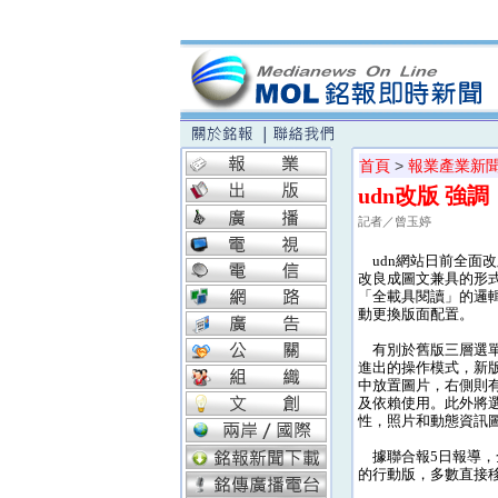
首頁
>
報業產業新
udn改版 強
記者／曾玉婷
udn網站日前全面
改良成圖文兼具的形
「全載具閱讀」的邏
動更換版面配置。
有別於舊版三層選單
進出的操作模式，新
中放置圖片，右側則
及依賴使用。此外將
性，照片和動態資訊
據聯合報5日報導，全
的行動版，多數直接