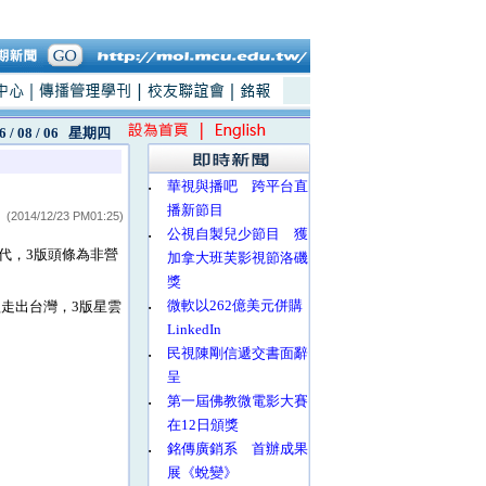
6 / 08 / 06
星期四
‧
華視與播吧 跨平台直
播新節目
(2014/12/23 PM01:25)
‧
公視自製兒少節目 獲
暫代，3版頭條為非營
加拿大班芙影視節洛磯
獎
‧
微軟以262億美元併購
欲走出台灣，3版星雲
LinkedIn
‧
民視陳剛信遞交書面辭
呈
‧
第一屆佛教微電影大賽
在12日頒獎
‧
銘傳廣銷系 首辦成果
展《蛻變》