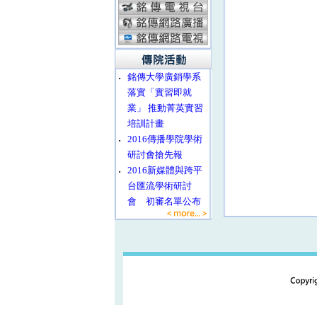
‧
銘傳大學廣銷學系
落實「實習即就
業」 推動菁英實習
培訓計畫
‧
2016傳播學院學術
研討會搶先報
‧
2016新媒體與跨平
台匯流學術研討
會 初審名單公布