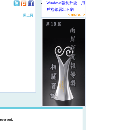
‧
Windows強制升級 用
戶抱怨層出不窮
回上頁