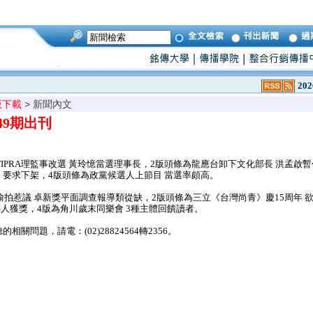
202
版下載
> 新聞內文
049期出刊
TIPRA理監事改選 黃玲憶當選理事長，2版頭條為龍應台卸下文化部長 洪孟啟
殼》要求下架，4版頭條為政黨候選人上節目 當選率頗高。
偷拍惹議 卓新獎平面調查報導類從缺，2版頭條為三立《台灣尚青》慶15周年 
傳人獲獎，4版為角川歲末同樂會 3種主體回饋讀者。
問題，請電：(02)28824564轉2356。