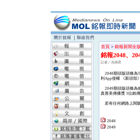
首頁
>
銘報新聞全
銘報2048、2
記者／冼俐君
2048期頭版頭條為
利App侵權 《新頭
2049期頭版頭條為
真善美傳播獎 3位銘
若有任何網路上閱聽的相關
2048
2049