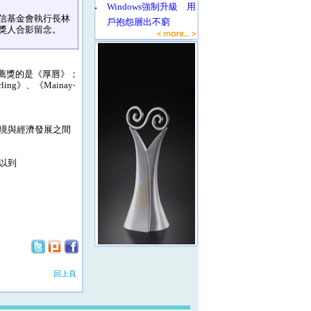
‧
Windows強制升級 用
信基金會執行長林
戶抱怨層出不窮
獎人合影留念。
推薦獎的是《厚唇》；
g》、《Mainay‧
境與經濟發展之間
以到
回上頁