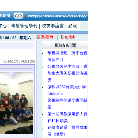
6 / 08 / 08
星期六
‧
華視與播吧 跨平台直
播新節目
(2014/12/15 AM11:25)
‧
公視自製兒少節目 獲
加拿大班芙影視節洛磯
獎
‧
微軟以262億美元併購
LinkedIn
‧
民視陳剛信遞交書面辭
呈
‧
第一屆佛教微電影大賽
在12日頒獎
‧
銘傳廣銷系 首辦成果
展《蛻變》