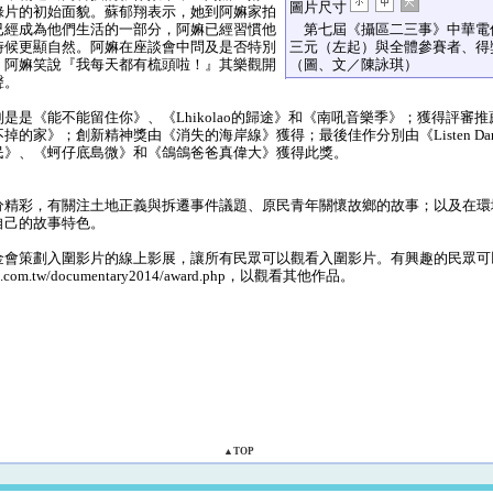
圖片尺寸
錄片的初始面貌。蘇郁翔表示，她到阿嫲家拍
已經成為他們生活的一部分，阿嫲已經習慣他
第七屆《攝區二三事》中華電
時候更顯自然。阿嫲在座談會中問及是否特別
三元（左起）與全體參賽者、得
，阿嫲笑說『我每天都有梳頭啦！』其樂觀開
（圖、文／陳詠琪）
聲。
是《能不能留住你》、《Lhikolao的歸途》和《南吼音樂季》；獲得評審
的家》；創新精神獎由《消失的海岸線》獲得；最後佳作分別由《Listen Darlin
民》、《蚵仔底島微》和《鴿鴿爸爸真偉大》獲得此獎。
精彩，有關注土地正義與拆遷事件議題、原民青年關懷故鄉的故事；以及在環
自己的故事特色。
會策劃入圍影片的線上影展，讓所有民眾可以觀看入圍影片。有興趣的民眾可
iwan.com.tw/documentary2014/award.php，以觀看其他作品。
▲TOP