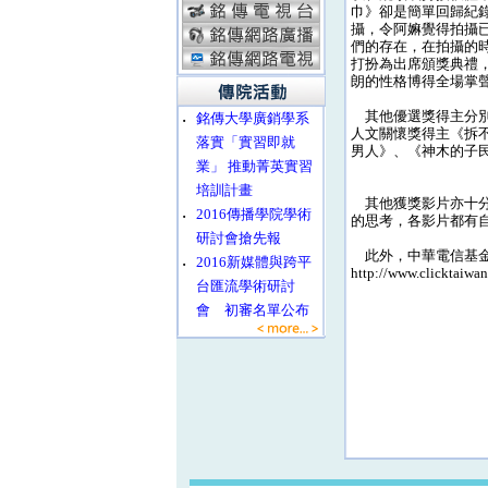
巾》卻是簡單回歸紀
攝，令阿嫲覺得拍攝
們的存在，在拍攝的
打扮為出席頒獎典禮
朗的性格博得全場掌
其他優選獎得主分別是
‧
銘傳大學廣銷學系
人文關懷獎得主《拆不掉
落實「實習即就
男人》、《神木的子
業」 推動菁英實習
培訓計畫
其他獲獎影片亦十分
‧
2016傳播學院學術
的思考，各影片都有
研討會搶先報
此外，中華電信基金
‧
2016新媒體與跨平
http://www.clickta
台匯流學術研討
會 初審名單公布