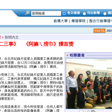
202
聞
> 新聞內文
二三事》 《阿嫲ㄟ揹巾》獲首獎
、台北市紀錄片從業人員職業工會承辦的第
錄片競賽，在12月13日結束。首獎得主由使
攝的導演蘇郁翔作品《阿嫲ㄟ揹巾》獲得。
長林三元、台北市紀錄片從業人員職業工會
惠仁、工會代表李家驊、獨立紀錄片工作者蔡
怡等人擔任頒獎人。《阿嫲ㄟ揹巾》歷時6個月
角阿嫲如何克服困難，照顧家中身障孫子的故
神，身為凝聚家庭的向心力。影片中的平實拍
片的家庭情感。導演蘇郁翔表示，她只是使用
攝整部影片。
在座談會表示，現今科技發達，任何人都可
中，創造出高科技的影像效果，《阿嫲ㄟ揹