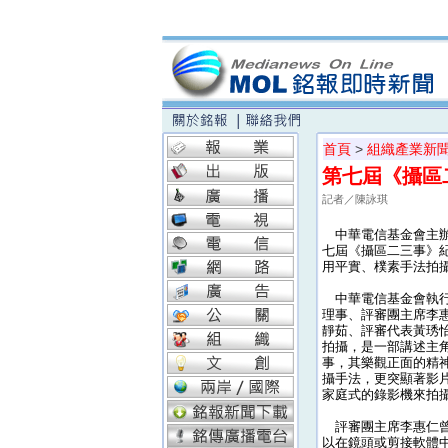
首頁
>
組織產業新
第七屆《攝區
記者／陳詠琪
中華電信基金會主辦
七屆《攝區二三事》紀
用平實、樸素手法拍
中華電信基金會執行
理事、評審團主席李
靜茹、評審代表黃琇
拍攝，是一部講述主
事，其樂觀正面的精
攝手法，更突顯著影
家庭式的錄影機來拍
評審團主席李惠仁曾
以在鏡頭或剪接軟體