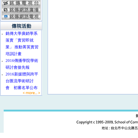
‧
銘傳大學廣銷學系
落實「實習即就
業」 推動菁英實習
培訓計畫
‧
2016傳播學院學術
研討會搶先報
‧
2016新媒體與跨平
台匯流學術研討
會 初審名單公布