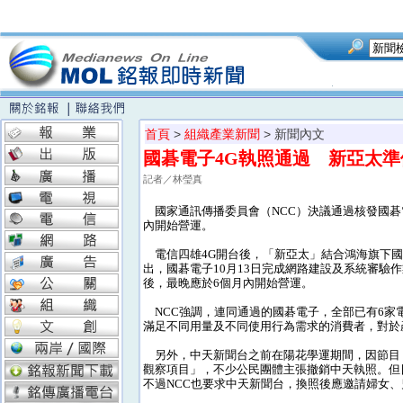
首頁
>
組織產業新聞
> 新聞內文
國碁電子4G執照通過 新亞太準
記者／林瑩真
國家通訊傳播委員會（NCC）決議通過核發國碁電
內開始營運。
電信四雄4G開台後，「新亞太」結合鴻海旗下國
出，國碁電子10月13日完成網路建設及系統審驗作
後，最晚應於6個月內開始營運。
NCC強調，連同通過的國碁電子，全部已有6家
滿足不同用量及不同使用行為需求的消費者，對於
另外，中天新聞台之前在陽花學運期間，因節目「
觀察項目」，不少公民團體主張撤銷中天執照。但
不過NCC也要求中天新聞台，換照後應邀請婦女