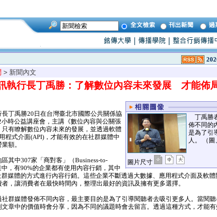
202
聞
> 新聞內文
訊執行長丁禹勝：了解數位內容未來發展 才能佈
長丁禹勝20日在台灣臺北市國際公共關係協
丁禹勝表
的42小時公益講座會，主講《數位內容與公關張
佈不同的
，只有瞭解數位內容未來的發展，並透過軟體
是為了引
應用程式介面(API)，才能有效的在社群媒體中
人。 （
營業額。
307家「商對客」（Business-to-
圖片尺寸
C）企業中，有90%的企業都有使用內容行銷，其中
過社群媒體的方式進行內容行銷。這些企業不斷透過大數據、應用程式介面及軟體
費者，讓消費者在最快時間內，整理出最好的資訊及擁有更多選擇。
社群媒體發佈不同內容，最主要目的是為了引導閱聽者去吸引更多人。當閱聽
到文章中的價值時會分享，因為不同的議題時會去留言。透過這種方式，才能有
。