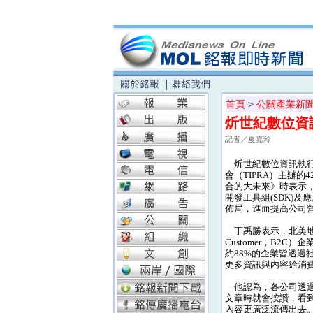
首頁
>
公關產業新
炘世紀數位資
記者／夏嘉玲
炘世紀數位資訊執行
會（TIPRA）主辦
合的大未來》時表示
開發工具組(SDK)及
佈局，進而提高公司
丁禹勝表示，北美地區其中
Customer，B2
約88%的企業皆透
更多資訊與內容給消
他認為，各公司透過
文章時就會按讚，看
內容更廣泛流傳出去