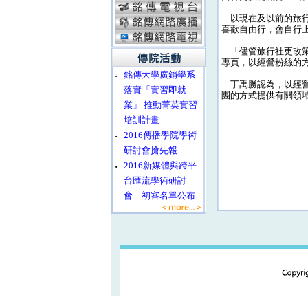
以現在及以前的旅行
喜歡自由行，會自行
「儘管旅行社更改策略
專頁，以經營粉絲的
‧
銘傳大學廣銷學系
丁禹勝認為，以經營
落實「實習即就
團的方式提供有關領
業」 推動菁英實習
培訓計畫
‧
2016傳播學院學術
研討會搶先報
‧
2016新媒體與跨平
台匯流學術研討
會 初審名單公布