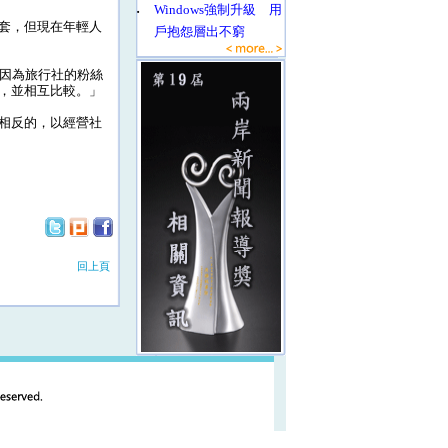
‧
Windows強制升級 用
套，但現在年輕人
戶抱怨層出不窮
是因為旅行社的粉絲
，並相互比較。」
相反的，以經營社
回上頁