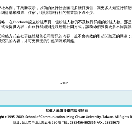
社為例，丁禹勝表示，以前的旅行社會砸很多錢打廣告，讓更多人知道行銷配
上網訂購飛機票、住宿，明顯讓旅行社的營業額下跌不少。
，在Facebook設立粉絲專頁，但粉絲人數仍不及旅行群組的粉絲人數。那
方式去提供內容，而旅行群組則是以經營社團方式，讓粉絲們獲得更多不同資訊
粉絲方式在社群媒體發佈公司資訊的內容，並不會有效的引起閱聽眾的興趣；
域資訊的內容，才可更廣泛的引起閱聽眾興趣。
▲TOP