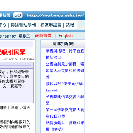
6 / 08 / 07
星期五
‧
華視與播吧 跨平台直
局吸引民眾
播新節目
(2014/11/26 PM11:44)
‧
公視自製兒少節目 獲
加拿大班芙影視節洛磯
示，社群經營發
內容，最主要目的
獎
導你去吸引更多
‧
微軟以262億美元併購
圖、文／夏嘉玲）
LinkedIn
‧
民視陳剛信遞交書面辭
呈
開發工具組，傳送
‧
第一屆佛教微電影大賽
在12日頒獎
者看到內容很好的
‧
銘傳廣銷系 首辦成果
效的讓他們發布的
展《蛻變》