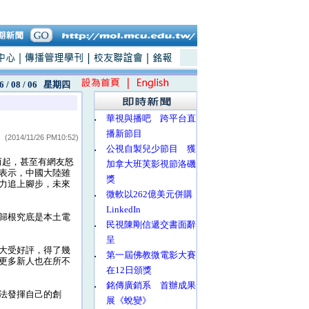
6 / 08 / 06
星期四
‧
華視與播吧 跨平台直
播新節目
(2014/11/26 PM10:52)
‧
公視自製兒少節目 獲
而起，甚至有網友怒
加拿大班芙影視節洛磯
表示，中國大陸雖
獎
力追上腳步，未來
‧
微軟以262億美元併購
LinkedIn
歸根究底是本土電
‧
民視陳剛信遞交書面辭
呈
大受好評，得了幾
‧
第一屆佛教微電影大賽
更多新人也在所不
在12日頒獎
‧
銘傳廣銷系 首辦成果
法發揮自己的創
展《蛻變》