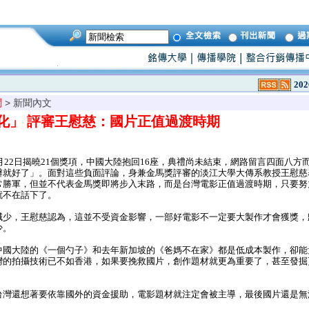
202
聞
> 新聞內文
化」 評審王慰慈：國片正值過渡時期
月22日揭曉21個獎項，中國大陸抱回16座，典禮尚未結束，網路留言四面八方
辦就好了」。面對這些負面評論，身兼金馬獎評審的淡江大學大傳系教授王慰慈
常勝軍，但並不代表金馬獎即將步入末路，而是台灣電影正值過渡時期，只要努
就不在話下了。
少，王慰慈認為，這並不受資金影響，一部好電影不一定要大製作才會獲獎，
少。
國大陸的《一個勺子》和去年新加坡的《爸媽不在家》都是低成本製作，卻能
灣的拍攝技術已不如香港，如果要挽救國片，創作題材就更為重要了，甚至發掘
灣還想著要依靠國外的資金援助，電影題材就注定會被主導，最後國片還是無