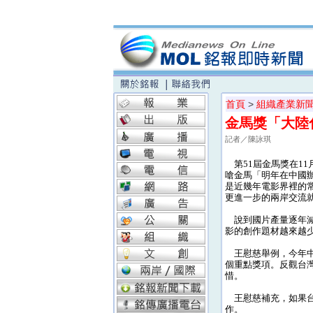
首頁
>
組織產業新
金馬獎「大陸
記者／陳詠琪
第51屆金馬獎在11
嗆金馬「明年在中國
是近幾年電影界裡的
更進一步的兩岸交流
說到國片產量逐年減
影的創作題材越來越
王慰慈舉例，今年中
個重點獎項。反觀台
惜。
王慰慈補充，如果台
作。