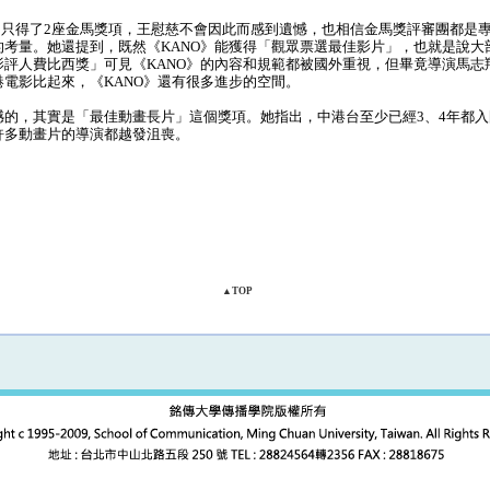
》只得了2座金馬獎項，王慰慈不會因此而感到遺憾，也相信金馬獎評審團都是
的考量。她還提到，既然《KANO》能獲得「觀眾票選最佳影片」，也就是說大
影評人費比西獎」可見《KANO》的內容和規範都被國外重視，但畢竟導演馬志
電影比起來，《KANO》還有很多進步的空間。
的，其實是「最佳動畫長片」這個獎項。她指出，中港台至少已經3、4年都入
許多動畫片的導演都越發沮喪。
▲TOP