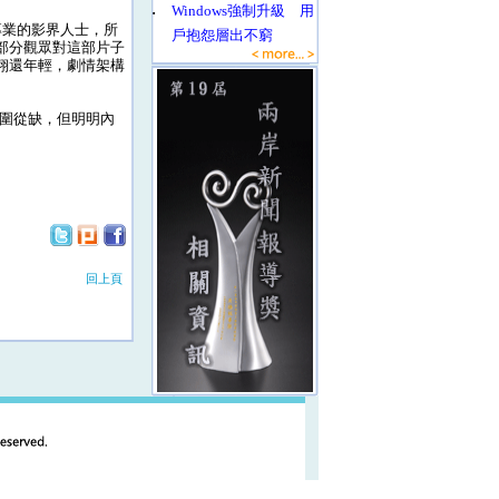
‧
Windows強制升級 用
專業的影界人士，所
戶抱怨層出不窮
部分觀眾對這部片子
翔還年輕，劇情架構
圍從缺，但明明內
回上頁