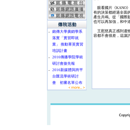
眼看國片《KANO
有的決策都經過全面
產生共鳴。從「國際
也可以再加強，和中港
王慰慈真正感到遺憾
‧
銘傳大學廣銷學系
容都不會很差，這讓
落實「實習即就
業」 推動菁英實習
培訓計畫
‧
2016傳播學院學術
研討會搶先報
‧
2016新媒體與跨平
台匯流學術研討
會 初審名單公布