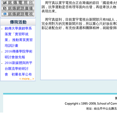
周守真以寰宇電視台正在籌備的節目「國道烽火
因，抗爭運動是否有理等面向出發，再從牽涉人物
表現出來。
周守真提到，目前寰宇電視台新聞部只有8組人
完全用對方的完整新聞片段，所以重心只好放在專
影記者配合好，有充份溝通和團隊精神，就能發揮
‧
銘傳大學廣銷學系
落實「實習即就
業」 推動菁英實習
培訓計畫
‧
2016傳播學院學術
研討會搶先報
‧
2016新媒體與跨平
台匯流學術研討
會 初審名單公布