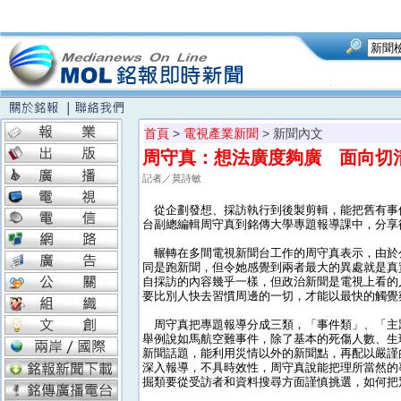
首頁
>
電視產業新聞
> 新聞內文
周守真：想法廣度夠廣 面向切
記者／莫詩敏
從企劃發想、採訪執行到後製剪輯，能把舊有事件
台副總編輯周守真到銘傳大學專題報導課中，分享
輾轉在多間電視新聞台工作的周守真表示，由於
同是跑新聞，但令她感覺到兩者最大的異處就是真
自採訪的內容幾乎一樣，但政治新聞是電視上看的
要比別人快去習慣周邊的一切，才能以最快的觸覺
周守真把專題報導分成三類，「事件類」、「主
舉例說如馬航空難事件，除了基本的死傷人數、生
新聞話題，能利用災情以外的新聞點，再配以嚴謹
深入報導，不具時效性，周守真說能把理所當然的
掘類要從受訪者和資料搜尋方面謹慎挑選，如何把