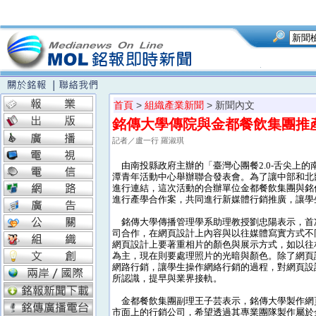
首頁
>
組織產業新聞
> 新聞內文
銘傳大學傳院與金都餐飲集團推
記者／盧一行 羅淑琪
由南投縣政府主辦的「臺灣心團餐2.0-舌尖上的
潭青年活動中心舉辦聯合發表會。為了讓中部和北
進行連結，這次活動的合辦單位金都餐飲集團與銘
進行產學合作案，共同進行新媒體行銷推廣，讓學
銘傳大學傳播管理學系助理教授劉忠陽表示，首
司合作，在網頁設計上內容與以往媒體寫實方式不
網頁設計上要著重相片的顏色與展示方式，如以往
為主，現在則要處理照片的光暗與顏色。除了網頁
網路行銷，讓學生操作網絡行銷的過程，對網頁設
所認識，提早與業界接軌。
金都餐飲集團副理王子芸表示，銘傳大學製作網
市面上的行銷公司，希望透過其專業團隊製作屬於