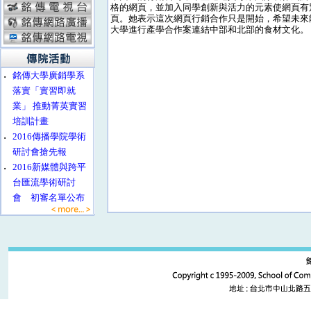
格的網頁，並加入同學創新與活力的元素使網頁有
頁。她表示這次網頁行銷合作只是開始，希望未來
大學進行產學合作案連結中部和北部的食材文化。
‧
銘傳大學廣銷學系
落實「實習即就
業」 推動菁英實習
培訓計畫
‧
2016傳播學院學術
研討會搶先報
‧
2016新媒體與跨平
台匯流學術研討
會 初審名單公布