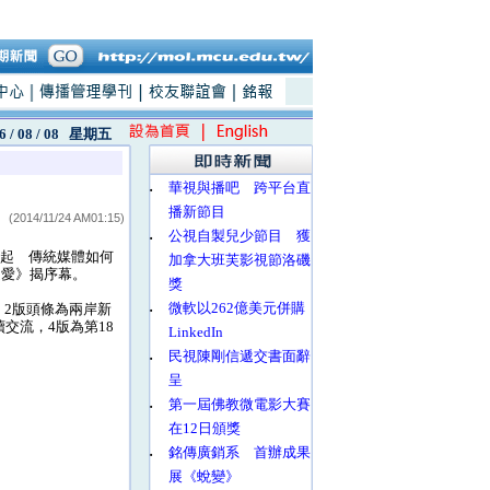
6 / 08 / 08
星期五
‧
華視與播吧 跨平台直
播新節目
(2014/11/24 AM01:15)
‧
公視自製兒少節目 獲
崛起 傳統媒體如何
加拿大班芙影視節洛磯
之愛》揭序幕。
獎
‧
微軟以262億美元併購
，2版頭條為兩岸新
交流，4版為第18
LinkedIn
‧
民視陳剛信遞交書面辭
呈
‧
第一屆佛教微電影大賽
在12日頒獎
‧
銘傳廣銷系 首辦成果
展《蛻變》