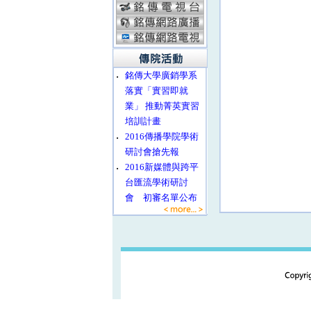
‧
銘傳大學廣銷學系
落實「實習即就
業」 推動菁英實習
培訓計畫
‧
2016傳播學院學術
研討會搶先報
‧
2016新媒體與跨平
台匯流學術研討
會 初審名單公布