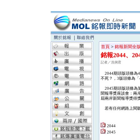
首頁
>
銘報新聞全
銘報2044、2
記者／冼俐君
2044期頭版頭條為
不死？，3版頭條為「
2045期頭版頭條為
聞報導獎座談會：兩岸
屆兩岸新聞報導獎得
若有任何網路上閱聽的相關
2044
2045