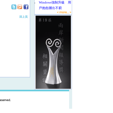
‧
Windows強制升級 用
戶抱怨層出不窮
回上頁