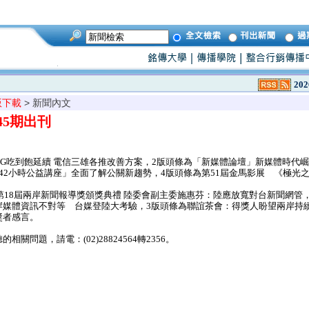
202
版下載
> 新聞內文
045期出刊
4G吃到飽延續 電信三雄各推改善方案，2版頭條為「新媒體論壇」新媒體時代
42小時公益講座」全面了解公關新趨勢，4版頭條為第51屆金馬影展 《極光
第18屆兩岸新聞報導獎頒獎典禮 陸委會副主委施惠芬：陸應放寬對台新聞網管
媒體資訊不對等 台媒登陸大考驗，3版頭條為聯誼茶會：得獎人盼望兩岸持續
獎者感言。
問題，請電：(02)28824564轉2356。