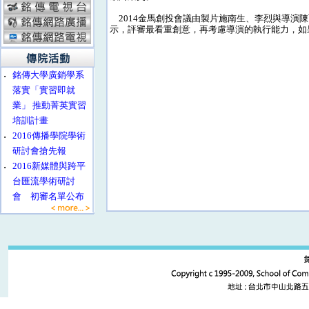
2014金馬創投會議由製片施南生、李烈與導演陳
示，評審最看重創意，再考慮導演的執行能力，如
‧
銘傳大學廣銷學系
落實「實習即就
業」 推動菁英實習
培訓計畫
‧
2016傳播學院學術
研討會搶先報
‧
2016新媒體與跨平
台匯流學術研討
會 初審名單公布