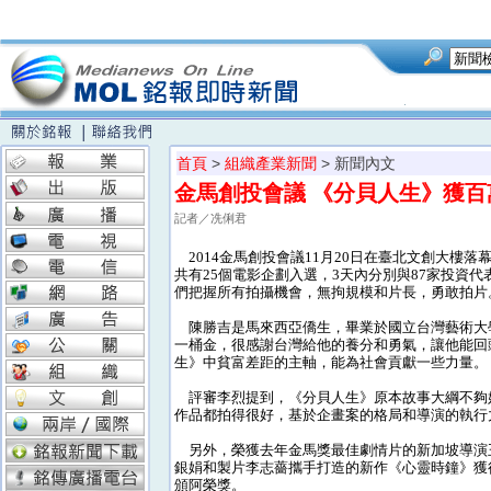
首頁
>
組織產業新聞
> 新聞內文
金馬創投會議 《分貝人生》獲百
記者／冼俐君
2014金馬創投會議11月20日在臺北文創大樓
共有25個電影企劃入選，3天內分別與87家投資
們把握所有拍攝機會，無拘規模和片長，勇敢拍片
陳勝吉是馬來西亞僑生，畢業於國立台灣藝術大
一桶金，很感謝台灣給他的養分和勇氣，讓他能回
生》中貧富差距的主軸，能為社會貢獻一些力量。
評審李烈提到，《分貝人生》原本故事大綱不夠
作品都拍得很好，基於企畫案的格局和導演的執行
另外，榮獲去年金馬獎最佳劇情片的新加坡導演
銀娟和製片李志薔攜手打造的新作《心靈時鐘》獲
頒阿榮獎。