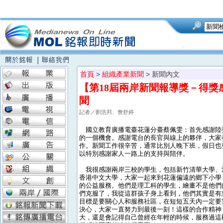
首頁
>
組織產業新聞
> 新聞內文
【第18屆兩岸新聞報導獎－得
聞
記者／劉浩邦、詹舒婷
國立教育廣播電臺花蓮分臺蔡佩雯：首先感謝陸
的一個機會。感謝電台的長官與線上的夥伴，大家
作。新聞工作很辛苦，通常比別人晚下班，假日也
以特別感謝家人一路上的支持與陪伴。
我很感謝兩岸三校的學生，包括新竹清華大學、
香港中文大學，大家一起來到花蓮偏遠的鄉下小學
的公益服務。他們是理工科的學生，繪畫不是他們
們克服了，我從這群孩子身上看到，他們其實是有
目標是要關心人和服務社區，在短短五天內一定要
決心，大家一直努力到最後一刻！這樣的合作精神
大，還是會記得自己曾經在年輕的時候，服務過這