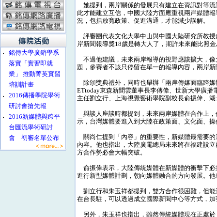
她提到，兩岸關係的發展只有建立在資訊對等流
此才能建立互信，中國大陸方面應重視兩岸媒體報
況，包括放寬政策、促進溝通，才能減少誤解。
評審團代表文化大學中山與中國大陸研究所教授
岸新聞報導獎18歲是轉大人了，期許未來能比照
‧
銘傳大學廣銷學系
不過他建議，未來兩岸報導的視野應該擴大，像
落實「實習即就
題，參賽者不該只停留在單一的報導內容，兩岸新
業」 推動菁英實習
除頒獎典禮外，同時也舉辦「兩岸傳媒面臨跨媒
培訓計畫
ETtoday東森新聞雲董事長李傳偉、世新大學
‧
2016傳播學院學術
主任劉立行、上海視覺藝術學院副校長俞振偉、湖
研討會搶先報
與談人座談時都提到，未來兩岸媒體在合作上，
‧
2016新媒體與跨平
示，台灣媒體要進入到大陸在政策面、文化面、操
台匯流學術研討
關尚仁提到「內容」的重要性，新媒體最需要的
會 初審名單公布
內容。他也指出，大陸廣電總局未來將在福建設立
方合作勢必會大幅突破。
俞振偉表示，大陸傳統媒體在新媒體的衝擊下必
進行新型媒體計劃，朝向媒體融合的方向發展。他
劉立行和朱玉祥都提到，雙方合作很困難，但能
在台長駐，可以透過成立國際新聞中心等方式，加
另外，朱玉祥也指出，雖然傳統媒體現在正處於「