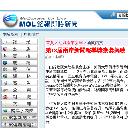
首頁
>
組織產業新聞
> 新聞內文
第18屆兩岸新聞報導獎獲獎揭曉
記者／本報訊
由行政院大陸委員會主辦、銘傳大學傳播學院承辦
岸新聞報導獎」，12日在台北晶華酒店揭曉，由
央廣播電台、國立教育廣播電台、TVBS電視台、
誌、商業周刊等媒體榮獲優勝，各得12萬元獎金
Peopo公民新聞與NOWnews(WEnews)獲得優
民新聞報導特別獎由優酷網、財經國家周刊獲得，
（得獎名單詳見表格）
行政院大陸委員會副主任委員施惠芬致詞時表示
獎從86年至今，規模已有顯著提升，報導的品質
本6個獎項到12個獎項、64件參賽作品到288件
係發展的重視、資源需求的提升，不同的聲音可以
台。