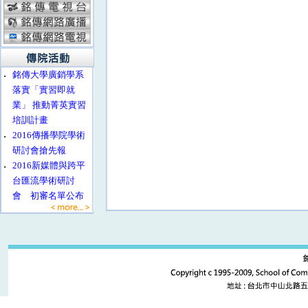
‧
銘傳大學廣銷學系
落實「實習即就
業」 推動菁英實習
培訓計畫
‧
2016傳播學院學術
研討會搶先報
‧
2016新媒體與跨平
台匯流學術研討
會 初審名單公布