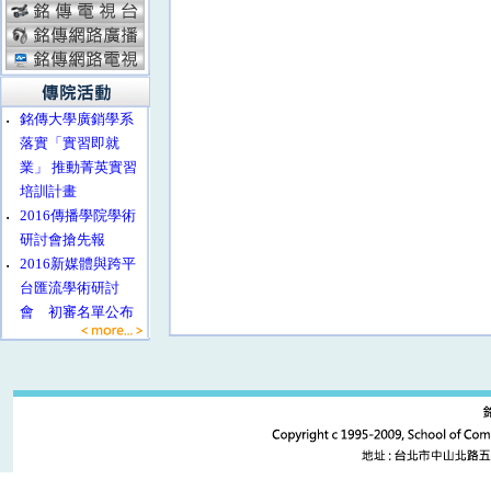
‧
銘傳大學廣銷學系
落實「實習即就
業」 推動菁英實習
培訓計畫
‧
2016傳播學院學術
研討會搶先報
‧
2016新媒體與跨平
台匯流學術研討
會 初審名單公布