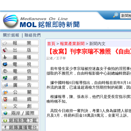
首頁
>
報業產業新聞
> 新聞內文
【改寫】刊李宗瑞不雅照 《自
記者／王子寧
前年發生富少李宗瑞被控迷姦女子偷拍的淫照事
擷取的不雅照片，自由時報影藝中心副總編輯鄧蔚
據中國時報6日報導指出，自由時報在前年8月1
外流的速度，已遠遠超過檢方預期控制的範圍，因
根據報導，陳、張表示，他們只是受長官指示撰
喚時稱不知。
高院今日維持一審判決，考量3人身為媒體人卻放
月及3月，得易科罰金18萬及9萬元，全案可上訴。