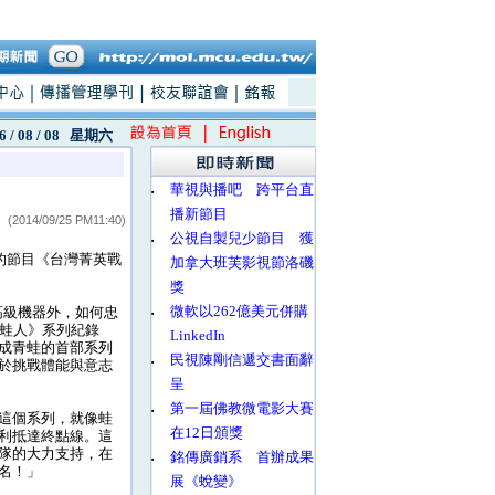
6 / 08 / 08
星期六
‧
華視與播吧 跨平台直
播新節目
(2014/09/25 PM11:40)
‧
公視自製兒少節目 獲
的節目《台灣菁英戰
加拿大班芙影視節洛磯
獎
‧
微軟以262億美元併購
高級機器外，如何忠
戰蛙人》系列紀錄
LinkedIn
成青蛙的首部系列
‧
民視陳剛信遞交書面辭
於挑戰體能與意志
呈
‧
第一屆佛教微電影大賽
這個系列，就像蛙
在12日頒獎
利抵達終點線。這
隊的大力支持，在
‧
銘傳廣銷系 首辦成果
名！」
展《蛻變》