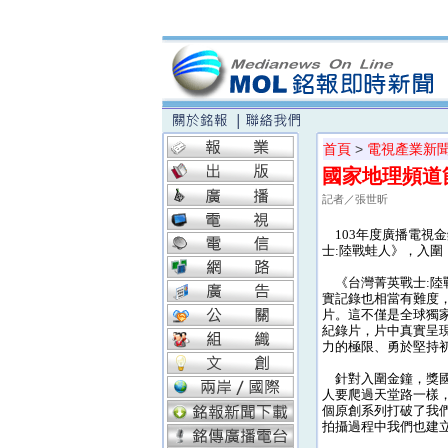
首頁
>
電視產業新
國家地理頻道
記者／張世昕
103年度廣播電視
士:陸戰蛙人》，入
《台灣菁英戰士:陸
實記錄也相當有難度，最
片。這不僅是全球獨
紀錄片，片中真實呈
力的極限、勇於堅持
針對入圍金鐘，獎國
人要爬過天堂路一樣
個原創系列打破了我
拍攝過程中我們也建