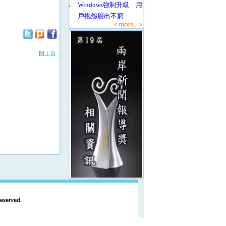
‧
Windows強制升級 用
戶抱怨層出不窮
回上頁