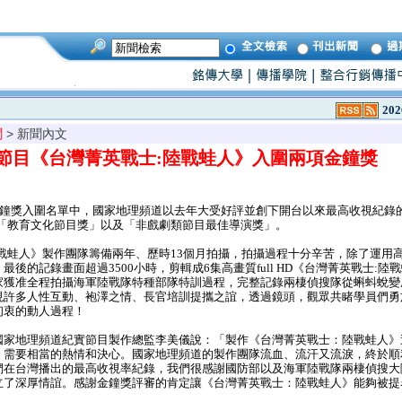
202
聞
> 新聞內文
節目《台灣菁英戰士:陸戰蛙人》入圍兩項金鐘獎
金鐘獎入圍名單中，國家地理頻道以去年大受好評並創下開台以來最高收視紀錄
圍「教育文化節目獎」以及「非戲劇類節目最佳導演獎」。
戰蛙人》製作團隊籌備兩年、歷時13個月拍攝，拍攝過程十分辛苦，除了運用
後的記錄畫面超過3500小時，剪輯成6集高畫質full HD《台灣菁英戰士:陸
家獲准全程拍攝海軍陸戰隊特種部隊特訓過程，完整記錄兩棲偵搜隊從蝌蚪蛻變
現許多人性互動、袍澤之情、長官培訓提攜之誼，透過鏡頭，觀眾共睹學員們勇
初衷的動人過程！
家地理頻道紀實節目製作總監李美儀說：「製作《台灣菁英戰士：陸戰蛙人》
，需要相當的熱情和決心。國家地理頻道的製作團隊流血、流汗又流淚，終於順
們在台灣播出的最高收視率紀錄，我們很感謝國防部以及海軍陸戰隊兩棲偵搜大
立了深厚情誼。感謝金鐘獎評審的肯定讓《台灣菁英戰士：陸戰蛙人》能夠被提