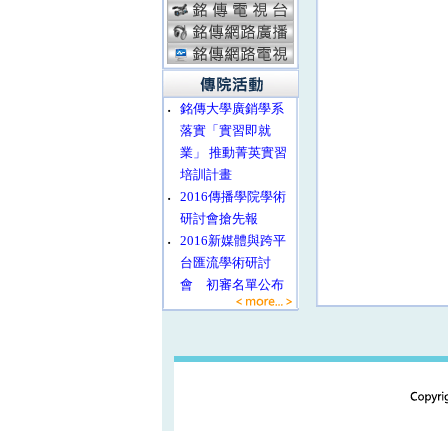
‧
銘傳大學廣銷學系
落實「實習即就
業」 推動菁英實習
培訓計畫
‧
2016傳播學院學術
研討會搶先報
‧
2016新媒體與跨平
台匯流學術研討
會 初審名單公布