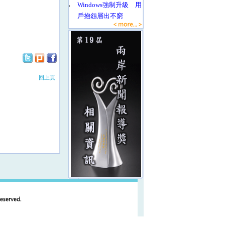
‧
Windows強制升級 用
戶抱怨層出不窮
回上頁