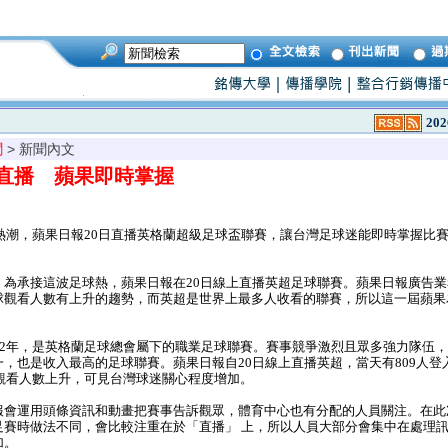
202
聞
> 新聞內文
直播 蘋果即時掌握
熱潮，蘋果日報20日直播英格蘭超級足球盃聯賽，讓台灣足球迷能即時掌握比
為承接這波足球熱，蘋果日報在20日線上直播英超足球聯賽。蘋果日報廣告業
球觀看人數有上升的趨勢，而英超是世界上最多人收看的聯賽，所以這一屆蘋果
92年，是英格蘭足球總會屬下的職業足球聯賽。賽事競爭激烈且眾多強力隊伍
，也是收入最高的足球聯賽。蘋果日報自20日線上直播英超，當天有809人登
入觀看人數上升，可見台灣球迷關心程度增加。
會運用頭條資訊和動畫把賽事告訴觀眾，體育中心也有分配的人員關注。在此
足賽時做法不同，會比較注重在於「直播」 上，所以人員大部分會集中在處理
加。