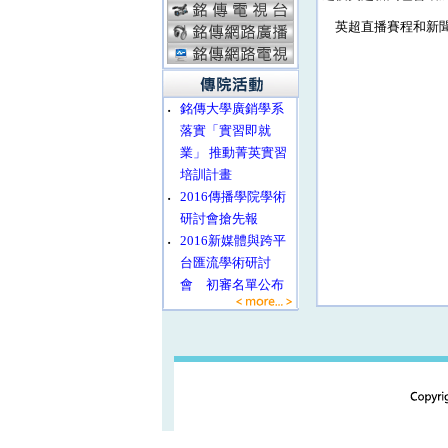
英超直播賽程和新聞可在蘋果
‧
銘傳大學廣銷學系
落實「實習即就
業」 推動菁英實習
培訓計畫
‧
2016傳播學院學術
研討會搶先報
‧
2016新媒體與跨平
台匯流學術研討
會 初審名單公布