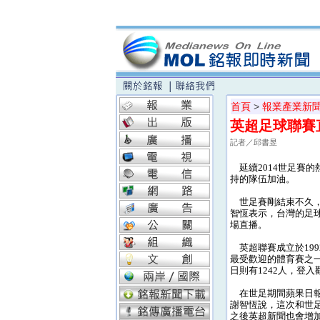
首頁
>
報業產業新
英超足球聯賽
記者／邱書昱
延續2014世足賽的
持的隊伍加油。
世足賽剛結束不久，
智恆表示，台灣的足
場直播。
英超聯賽成立於19
最受歡迎的體育賽之一
日則有1242人，登
在世足期間蘋果日報
謝智恆說，這次和世
之後英超新聞也會增