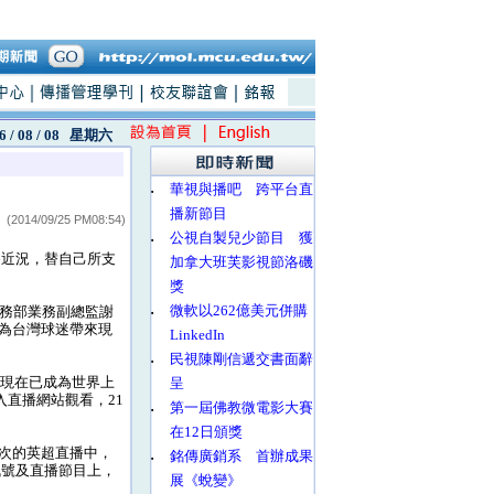
6 / 08 / 08
星期六
‧
華視與播吧 跨平台直
播新節目
(2014/09/25 PM08:54)
‧
公視自製兒少節目 獲
賽近況，替自己所支
加拿大班芙影視節洛磯
獎
‧
微軟以262億美元併購
務部業務副總監謝
為台灣球迷帶來現
LinkedIn
‧
民視陳剛信遞交書面辭
，現在已成為世界上
呈
入直播網站觀看，21
‧
第一屆佛教微電影大賽
在12日頒獎
次的英超直播中，
‧
銘傳廣銷系 首辦成果
訊號及直播節目上，
展《蛻變》