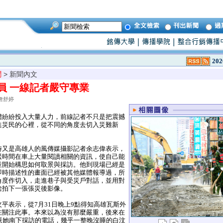
202
聞
> 新聞內文
員 一線記者嚴守專業
詹舒婷
紛紛投入大量人力，前線記者不只是把震撼
進災民的心裡，從不同的角度去切入災難新
又是高雄人的風傳媒攝影記者余志偉表示，
緊時間在車上大量閱讀相關的資訊，使自己能
並開始構思如何取景與採訪。他到現場已經是
即時描述性的畫面已經被其他媒體報導過，所
角度作切入，走進巷子與受災戶對話，並用對
捨拍下一張張災後影像。
表示，從7月31日晚上9點得知高雄瓦斯外
在關注此事。本來以為沒有那麼嚴重，後來在
派她南下採訪的電話，幾乎一整晚沒睡的白汶