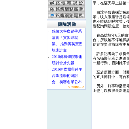
平，在隔天早上搭第
白汶平負責採訪裂縫
示，映入眼簾皆是崩
也不時聽到呼救聲，
聯繫詢問新進度，使
‧
銘傳大學廣銷學系
在高雄駐守6天的白
落實「實習即就
台，所以她不停地採
業」 推動菁英實習
使她在災區前線有更
培訓計畫
許多記者為了求得最
‧
2016傳播學院學術
有名攝影記者走進路
研討會搶先報
一起行動，否則她不
‧
2016新媒體與跨平
至於廣播方面，財團法
台匯流學術研討
的直播節目中，電台
會 初審名單公布
另外，好事聯播網電
上也可以獲得最新消