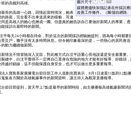
圖片尺寸
一班的高鐵到高雄。
媒體應儘快加強記者在外採訪應
最長的高雄一心路，回憶起當時情況，她表
改善工作條件。（圖∕擷自網路、
壞的路面，完全看不出車道原來的樣貌，耳邊
使同是高雄人的她心也揪成一團。但盡責的她告訴自己要做好新聞人的專業，透
她能採訪出最即時的新聞。
汶平每天24小時都在待命，對於這次的新聞採訪經驗她提到，因為每小時都要
訪受災戶，幾乎沒有太多時間休息。但令她印象最深的是，一些熱心的居民會送
多的動力繼續做新聞。
新情況不惜冒險深入災區，對此種方式白汶平語重心長地說還是安全最重要。
面裂縫中，白汶平覺得不一定將自己置身在危險的地方才能有好報導、好鏡頭，
會跨越封鎖線，這不但能保護自身安全，也才可以做出更多重要報導。
人寶島客家廣播電台節目部工作人員劉兆寶表示，8月1日凌晨11點到12點
有蒐集各方關於高雄氣爆事件的新聞資料，讓主持人為觀眾直播報導。
台節目部提到，當天早上7點是最早的新聞時段，由主播播報高雄氣爆新聞消
息。