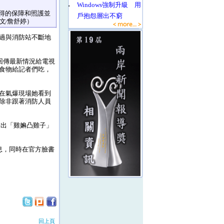
‧
Windows強制升級 用
得的保障和照護並
戶抱怨層出不窮
文∕詹舒婷）
過與消防站不斷地
回傳最新情況給電視
食物給記者們吃，
在氣爆現場她看到
除非跟著消防人員
播出「雞嫲凸雞子」
息，同時在官方臉書
回上頁