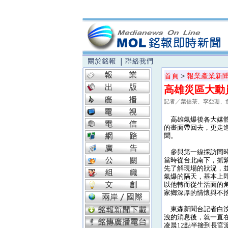
首頁
>
報業產業新
高雄災區大動
記者／葉信菉、李亞珊、
高雄氣爆後各大媒體
的畫面帶回去，更走
聞。
參與第一線採訪同時
當時從台北南下，抓
先了解現場的狀況，
氣爆的隔天，基本上
以他轉而從生活面的
家鄉深厚的情懷與不
東森新聞台記者白汶平
洩的消息後，就一直
凌晨12點半接到長官