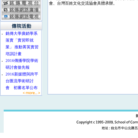
會、台灣百姓文化交流協會具體承辦。
‧
銘傳大學廣銷學系
落實「實習即就
業」 推動菁英實習
培訓計畫
‧
2016傳播學院學術
研討會搶先報
‧
2016新媒體與跨平
台匯流學術研討
會 初審名單公布