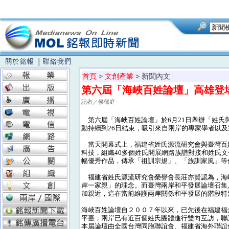
首頁
>
文創產業
> 新聞內文
第六屆「海峽百姓論壇」高雄登
記者／侯郁庭
第六屆「海峽百姓論壇」於6月21日舉辦「姓氏
動持續到26日結束，吸引來自兩岸的專家學者以及宗
當天開幕式上，福建省姓氏源流研究會與臺灣百
科技，組織40多個姓氏開展網路族譜對接和姓氏文
幅優秀作品，傳承「祖訓宗規」、「族訓家風」等
福建省姓氏源流研究會榮譽會長莊亦賢認為，海
岸一家親」的理念。而臺灣兩岸和平發展論壇召集
加親近，這在當前維護兩岸關係和平發展的階段特
海峽百姓論壇自２００７年以來，已先後在福建福
平臺，兩岸已有近百個姓氏團體進行雙向互訪，聯
本屆論壇由全國台灣同胞聯誼會、福建省海外聯誼