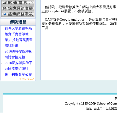
他認為，把這些數據放在網站上給大家看是好事
正的Google GA裝置，不會被質疑。
GA裝置是Google Analytics ，是估算銷售量
新的分析資料，方便瞭解訪客如何使用網站、如何
工具。
‧
銘傳大學廣銷學系
落實「實習即就
業」 推動菁英實習
培訓計畫
‧
2016傳播學院學術
研討會搶先報
‧
2016新媒體與跨平
台匯流學術研討
會 初審名單公布