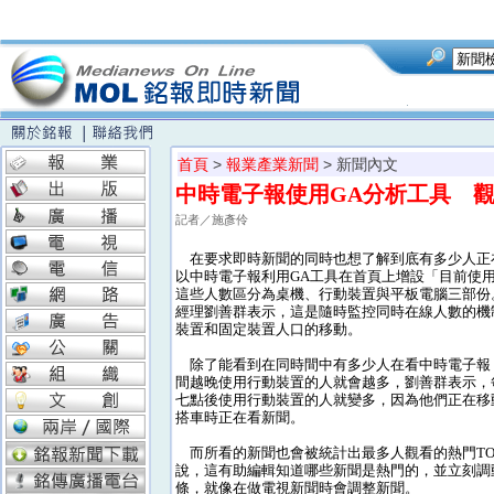
首頁
>
報業產業新聞
> 新聞內文
中時電子報使用GA分析工具 
記者／施彥伶
在要求即時新聞的同時也想了解到底有多少人正
以中時電子報利用GA工具在首頁上增設「目前使
這些人數區分為桌機、行動裝置與平板電腦三部份
經理劉善群表示，這是隨時監控同時在線人數的機
裝置和固定裝置人口的移動。
除了能看到在同時間中有多少人在看中時電子報
間越晚使用行動裝置的人就會越多，劉善群表示，
七點後使用行動裝置的人就變多，因為他們正在移
搭車時正在看新聞。
而所看的新聞也會被統計出最多人觀看的熱門TOP
說，這有助編輯知道哪些新聞是熱門的，並立刻調
條，就像在做電視新聞時會調整新聞。