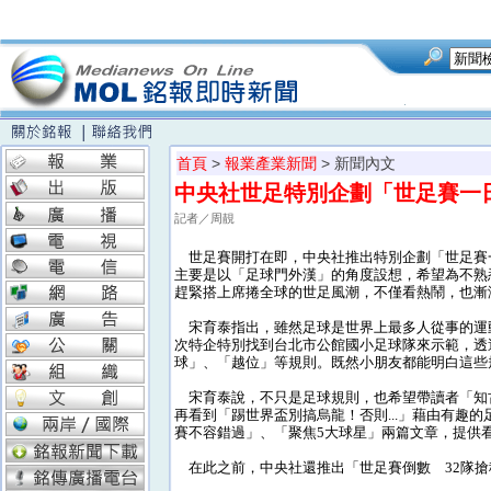
首頁
>
報業產業新聞
> 新聞內文
中央社世足特別企劃「世足賽一
記者／周靚
世足賽開打在即，中央社推出特別企劃「世足賽
主要是以「足球門外漢」的角度設想，希望為不熟
趕緊搭上席捲全球的世足風潮，不僅看熱鬧，也漸
宋育泰指出，雖然足球是世界上最多人從事的運
次特企特別找到台北市公館國小足球隊來示範，透
球」、「越位」等規則。既然小朋友都能明白這些
宋育泰說，不只是足球規則，也希望帶讀者「知古
再看到「踢世界盃別搞烏龍！否則...」藉由有趣
賽不容錯過」、「聚焦5大球星」兩篇文章，提供
在此之前，中央社還推出「世足賽倒數 32隊搶