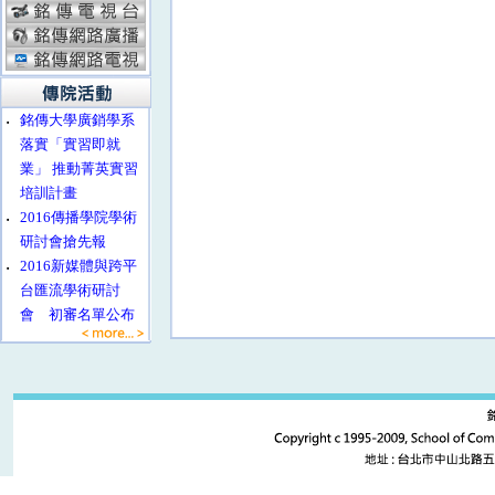
‧
銘傳大學廣銷學系
落實「實習即就
業」 推動菁英實習
培訓計畫
‧
2016傳播學院學術
研討會搶先報
‧
2016新媒體與跨平
台匯流學術研討
會 初審名單公布